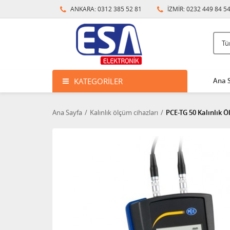
ANKARA: 0312 385 52 81
İZMİR: 0232 449 84 5
KATEGORILER
Ana 
Ana Sayfa
Kalınlık ölçüm cihazları
PCE-TG 50 Kalınlık Ö