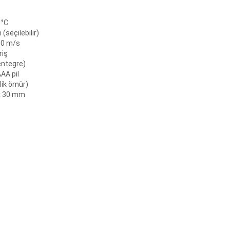
 °C
(seçilebilir)
000 m/s
riş
entegre)
AAA pil
lik ömür)
 x 30 mm