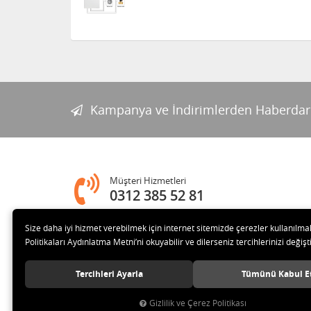
Kampanya ve İndirimlerden Haberdar
Müşteri Hizmetleri
0312 385 52 81
Size daha iyi hizmet verebilmek için internet sitemizde çerezler kullanılma
Adres
Politikaları Aydınlatma Metni’ni okuyabilir ve dilerseniz tercihlerinizi değişti
Melih Gökçek Bulvarı Ada Plaza No:80-8 İVEDİK OSB Yenim
Tercihleri Ayarla
Tümünü Kabul E
Gizlilik ve Çerez Politikası