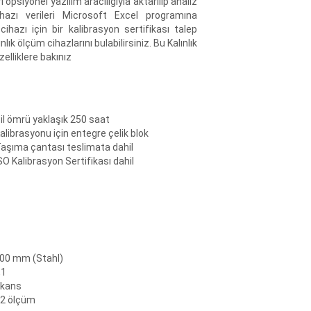
 opsiyonel yazılım aracılığıyla aktarılıp analiz
Cihazı verileri Microsoft Excel programına
cihazı için bir kalibrasyon sertifikası talep
nlık ölçüm cihazlarını bulabilirsiniz. Bu Kalınlık
zelliklere bakınız
Pil ömrü yaklaşık 250 saat
Kalibrasyonu için entegre çelik blok
Taşıma çantası teslimata dahil
ISO Kalibrasyon Sertifikası dahil
0,00 mm (Stahl)
,1
ekans
 2 ölçüm