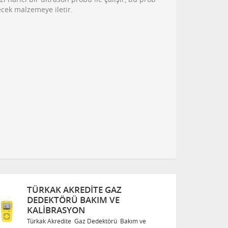
lecek malzemeye iletir.
TÜRKAK AKREDITE GAZ
T
DEDEKTÖRÜ BAKIM VE
D
KALIBRASYON
K
Türkak Akredite Gaz Dedektörü Bakım ve
T