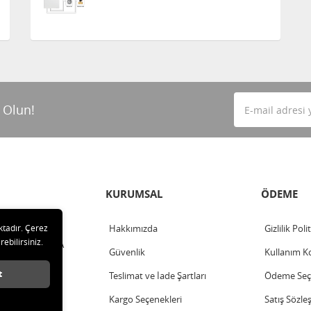
 Olun!
KURUMSAL
ÖDEME
ktadır. Çerez
Hakkımızda
Gizlilik Poli
rebilirsiniz.
ahalle - ANKARA
Güvenlik
Kullanım Ko
t
Teslimat ve İade Şartları
Ödeme Seçe
Kargo Seçenekleri
Satış Sözle