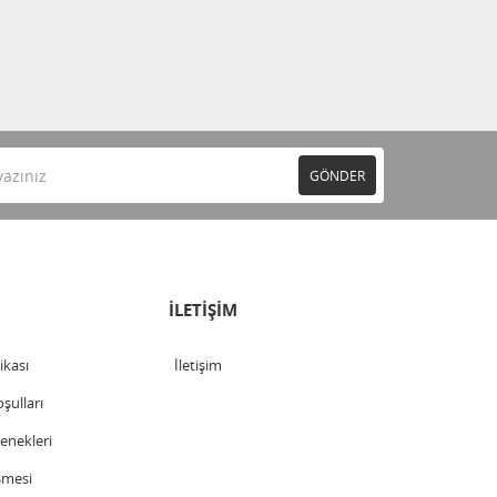
GÖNDER
İLETİŞİM
tikası
İletişim
şulları
nekleri
şmesi