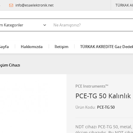
4
info@esaelektronik.net
TÜRKAK A
Sayfa
Hakkımızda
İletişim
TÜRKAK AKREDİTE Gaz Dedek
lçüm Cihazı
PCE Instruments™
PCE-TG 50 Kalınlık
Ürün Kodu
PCE-TG 50
NDT cihazı PCE-TG 50, metal,
ölçüm cihazıdır. Bu NDT cihaz