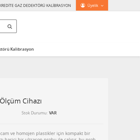
KREDİTE GAZ DEDEKTÖRÜ KALİBRASYON
Üyelik
törü Kalibrasyon
 Ölçüm Cihazı
Stok Durumu
VAR
 cam ve homojen plastikler için kompakt bir
ı harici bir ultrason probu ile çalışır, bu prob