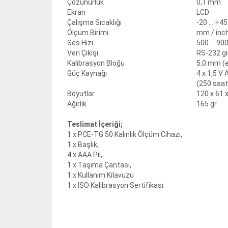
Çözünürlük
0,1 mm
Ekran
LCD
Çalışma Sıcaklığı
-20 ... +45
Ölçüm Birimi
mm / inch 
Ses Hızı
500 ... 9
Veri Çıkışı
RS-232 gi
Kalibrasyon Bloğu
5,0 mm (
Güç Kaynağı
4 x 1,5 V 
(250 saat
Boyutlar
120 x 61
Ağırlık
165 gr.
Teslimat İçeriği;
1 x PCE-TG 50 Kalınlık Ölçüm Cihazı,
1 x Başlık,
4 x AAA Pil,
1 x Taşıma Çantası,
1 x Kullanım Kılavuzu
1 x ISO Kalibrasyon Sertifikası.