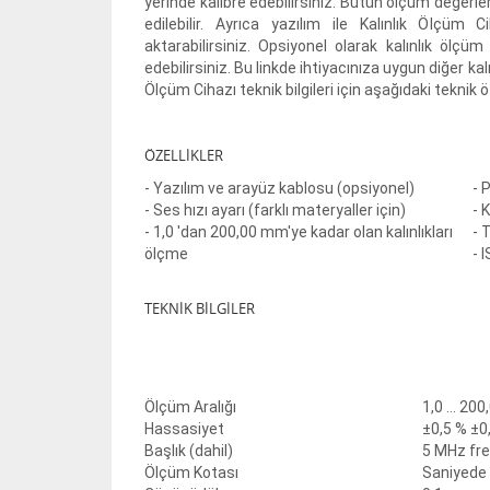
yerinde kalibre edebilirsiniz. Bütün ölçüm değerleri
edilebilir. Ayrıca yazılım ile Kalınlık Ölçüm 
aktarabilirsiniz. Opsiyonel olarak kalınlık ölçüm 
edebilirsiniz. Bu linkde ihtiyacınıza uygun diğer kalı
Ölçüm Cihazı teknik bilgileri için aşağıdaki teknik ö
ÖZELLİKLER
- Yazılım ve arayüz kablosu (opsiyonel)
- 
- Ses hızı ayarı (farklı materyaller için)
- 
- 1,0 'dan 200,00 mm'ye kadar olan kalınlıkları
- 
ölçme
- 
TEKNİK BİLGİLER
Ölçüm Aralığı
1,0 ... 20
Hassasiyet
±0,5 % ±0
Başlık (dahil)
5 MHz fr
Ölçüm Kotası
Saniyede