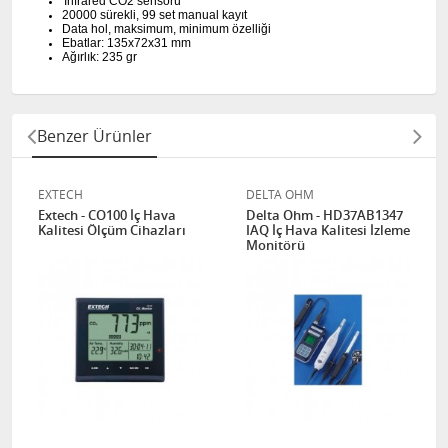
Infrared CO2 sensörü
20000 sürekli, 99 set manual kayıt
Data hol, maksimum, minimum özelliği
Ebatlar: 135x72x31 mm
Ağırlık: 235 gr
Benzer Ürünler
EXTECH
DELTA OHM
Extech - CO100 İç Hava
Delta Ohm - HD37AB1347
Kalitesi Ölçüm Cihazları
IAQ İç Hava Kalitesi İzleme
Monitörü