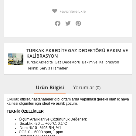
Favorilere Ekle
Facebook
Twitter
Pinterest
TÜRKAK AKREDITE GAZ DEDEKTÖRÜ BAKIM VE
KALIBRASYON
Türkak Akredite Gaz Dedektörü Bakım ve Kalibrasyon
Teknik Servis Hizmetleri
Ürün Bilgisi
Yorumlar
(0)
Okullar, ofisler, hastahaneler gibi ortamlarda yapılması gerekli olan iç hava
kalitesi ölçümleri için ideal ve pratik çözüm.
TEKNİK ÖZELLİKLER
Ölçüm Aralıkları ve Çözünürlük Değerleri:
Sıcaklık: -20 … +60°C, 0.1°C
Nem: %10 - %95 RH, %1
CO2: 0 – 6000 ppm, 1 ppm