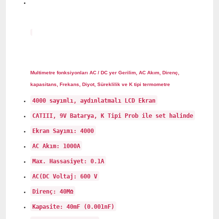
Multimetre fonksiyonları AC / DC yer Gerilim, AC Akım, Direnç,
kapasitans, Frekans, Diyot, Süreklilik ve K tipi termometre
4000 sayımlı, aydınlatmalı LCD Ekran
CATIII, 9V Batarya, K Tipi Prob ile set halinde
Ekran Sayımı: 4000
AC Akım: 1000A
Max. Hassasiyet: 0.1A
AC(DC Voltaj: 600 V
Direnç: 40MΩ
Kapasite: 40mF (0.001nF)