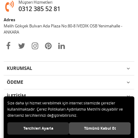
Müşteri Hizmetleri
0312 385 52 81
Adres
Melih Gökçek Bulvarı Ada Plaza No:80-8 İVEDİK OSB Yenimahalle -
ANKARA
KURUMSAL
ÖDEME
İLETİŞİM
Size daha iyi hizmet verebilmek için internet sitemizde çerezler
kullanılmaktadır. Çerez Politikaları Aydınlatma Metni’ni okuyabilir ve
© 2020 ESA ÖLÇÜM VE TEST CİHAZLARI ELEKTRONİK SAN TİC LTD ŞTİ
dilerseniz tercihlerinizi değiştirebilirsiniz.
Tüm hakları saklıdır.
Tercihleri Ayarla
Tümünü Kabul Et