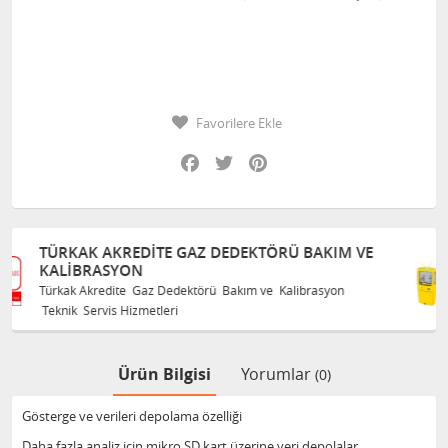
Favorilere Ekle
Facebook
Twitter
Pinterest
KTÖRÜ BAKIM VE
TÜRKAK AKREDITE GAZ DEDEKT
KALIBRASYON
m ve Kalibrasyon
Türkak Akredite Gaz Dedektörü Bakım ve
Teknik Servis Hizmetleri
Ürün Bilgisi
Yorumlar
(0)
Gösterge ve verileri depolama özelliği
Daha fazla analiz için mikro SD kart üzerine veri depolalar