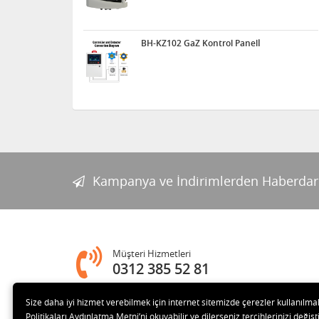
BH-KZ102 GaZ Kontrol Panelİ
Kampanya ve İndirimlerden Haberdar
Müşteri Hizmetleri
0312 385 52 81
Size daha iyi hizmet verebilmek için internet sitemizde çerezler kullanılma
Adres
Politikaları Aydınlatma Metni’ni okuyabilir ve dilerseniz tercihlerinizi değişti