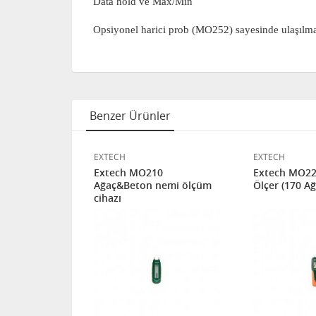
Data hold ve Max/Min
Opsiyonel harici prob (MO252) sayesinde ulaşılm
Benzer Ürünler
EXTECH
EXTECH
0 Toprak Ph,
Extech MO210
Extech MO22
iddeti Ölçer
Ağaç&Beton nemi ölçüm
Ölçer (170 Ağ
cihazı