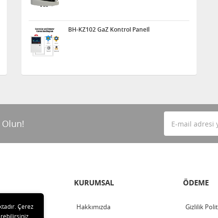
BH-KZ102 GaZ Kontrol Panelİ
 Olun!
KURUMSAL
ÖDEME
ktadır. Çerez
Hakkımızda
Gizlilik Poli
rebilirsiniz.