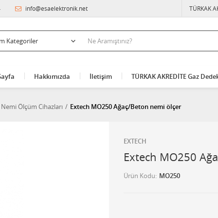
4
info@esaelektronik.net
TÜRKAK A
Sayfa
Hakkımızda
İletişim
TÜRKAK AKREDİTE Gaz Dedek
Nemi Ölçüm Cihazları
Extech MO250 Ağaç/Beton nemi ölçer
EXTECH
Extech MO250 Ağaç
Ürün Kodu
MO250