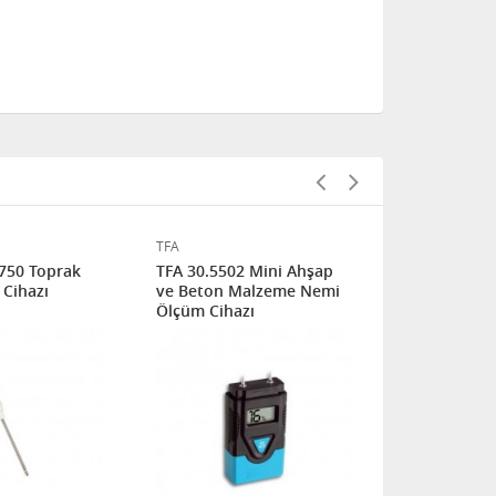
TFA
EXTECH
750 Toprak
TFA 30.5502 Mini Ahşap
Extech - M
Cihazı
ve Beton Malzeme Nemi
Beton Nemi
Ölçüm Cihazı