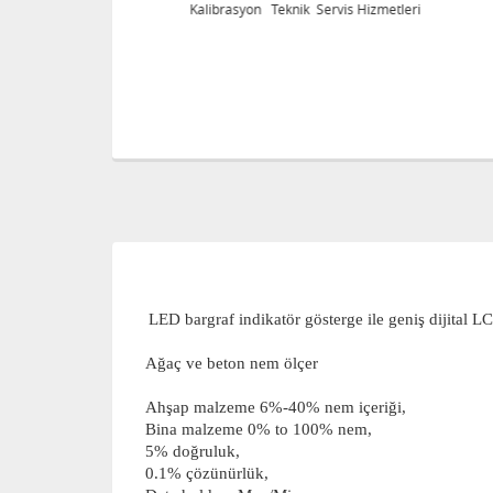
eri
Kalibrasyon Teknik Servis Hizmetleri
LED bargraf indikatör gösterge ile geniş dijital L
Ağaç ve beton nem ölçer
Ahşap malzeme 6%-40% nem içeriği,
Bina malzeme 0% to 100% nem,
5% doğruluk,
0.1% çözünürlük,