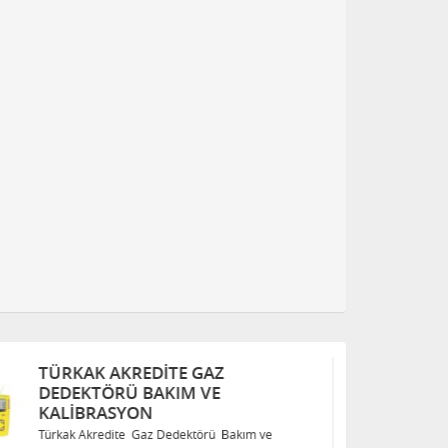
TÜRKAK AKREDITE GAZ
T
DEDEKTÖRÜ BAKIM VE
D
KALIBRASYON
K
Türkak Akredite Gaz Dedektörü Bakım ve
Tü