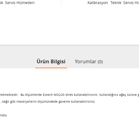
Kalibrasyon Teknik Servis Hizmetleri
Ürün Bilgisi
Yorumlar
(0)
erekmektedir. Bu ölçümlerde Extech MO220 direk kullanabilirsiniz. Kullandığınız ağaç türüne gö
kağıt gibi materyallerin ölçümündede güvenle kullanabilirsiniz.
probu