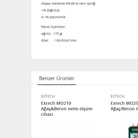
-Ahşap malzeme 6%-99 % nem içeriği
-1% doğruluk,
-0.1% çözünürlük
Teknik Özellikler
-Ağırlık : 175 gr
-Ebat : 180x50x31mm
Benzer Ürünler
EXTECH
EXTECH
0 Toprak Ph,
Extech MO210
Extech MO2
iddeti Ölçer
Ağaç&Beton nemi ölçüm
Ağaç/Beton n
cihazı