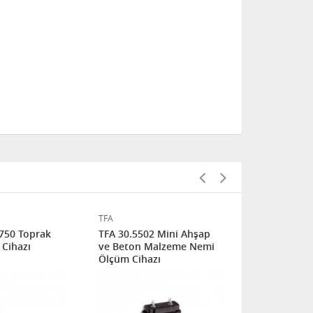
TFA
EXTECH
750 Toprak
TFA 30.5502 Mini Ahşap
Extech - M
Cihazı
ve Beton Malzeme Nemi
Beton Nemi
Ölçüm Cihazı