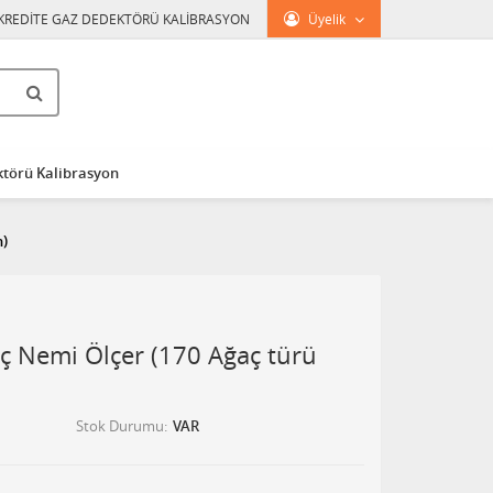
KREDİTE GAZ DEDEKTÖRÜ KALİBRASYON
Üyelik
törü Kalibrasyon
n)
 Nemi Ölçer (170 Ağaç türü
Stok Durumu
VAR