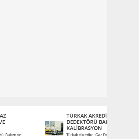
TÜRKAK AKREDITE GAZ
T
DEDEKTÖRÜ BAKIM VE
D
KALIBRASYON
K
Türkak Akredite Gaz Dedektörü Bakım ve
Tü