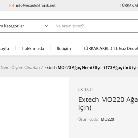
4
info@esaelektronik.net
TÜRKAK A
Sayfa
Hakkımızda
İletişim
TÜRKAK AKREDİTE Gaz Dedek
Nemi Ölçüm Cihazları
Extech MO220 Ağaç Nemi Ölçer (170 Ağaç türü içi
EXTECH
Extech MO220 Ağaç
için)
Ürün Kodu
MO220