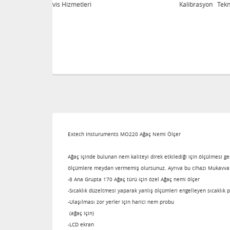
eri
Kalibrasyon Teknik Servis Hizmetleri
Extech Insturuments MO220 Ağaç Nemi Ölçer
Ağaç içinde bulunan nem kaliteyi direk etkilediği için ölçülmesi g
ölçümlere meydan vermemiş olursunuz. Ayrıva bu cihazı Mukavva , 
-8 Ana Grupta 170 Ağaç türü için özel Ağaç nemi ölçer
-Sıcaklık düzeltmesi yaparak yanlış ölçümleri engelleyen sıcaklık 
-Ulaşılması zor yerler için harici nem probu
(ağaç için)
-LCD ekran