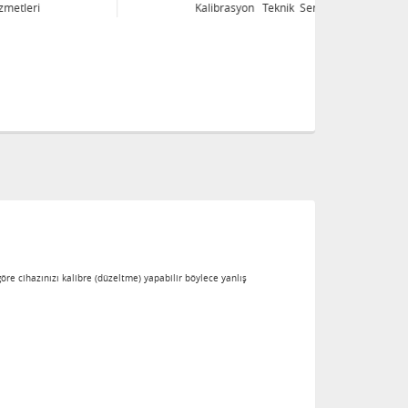
Kalibrasyon Teknik Servis Hizmetleri
Ka
re cihazınızı kalibre (düzeltme) yapabilir böylece yanlış