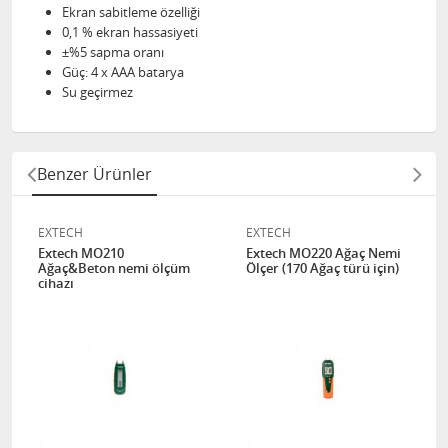
Ekran sabitleme özelliği
0,1 % ekran hassasiyeti
±%5 sapma oranı
Güç: 4 x AAA batarya
Su geçirmez
Benzer Ürünler
EXTECH
EXTECH
Extech MO210
Extech MO220 Ağaç Nemi
Ağaç&Beton nemi ölçüm
Ölçer (170 Ağaç türü için)
cihazı