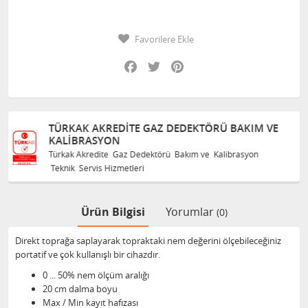
Favorilere Ekle
Facebook
Twitter
Pinterest
AZ DEDEKTÖRÜ BAKIM VE
TÜRKAK AKREDITE GAZ 
KALIBRASYON
törü Bakım ve Kalibrasyon
Türkak Akredite Gaz Dedektörü
Teknik Servis Hizmetleri
Ürün Bilgisi
Yorumlar
(0)
Direkt toprağa saplayarak topraktaki nem değerini ölçebileceğiniz
portatif ve çok kullanışlı bir cihazdır.
0 ... 50% nem ölçüm aralığı
20 cm dalma boyu
Max / Min kayıt hafızası