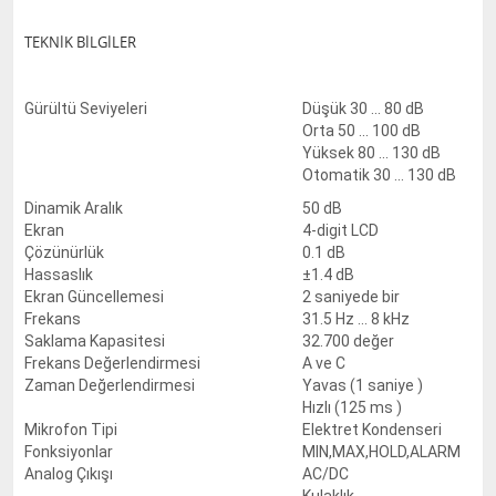
TEKNİK BİLGİLER
Gürültü Seviyeleri
Düşük 30 ... 80 dB
Orta 50 ... 100 dB
Yüksek 80 ... 130 dB
Otomatik 30 ... 130 dB
Dinamik Aralık
50 dB
Ekran
4-digit LCD
Çözünürlük
0.1 dB
Hassaslık
±1.4 dB
Ekran Güncellemesi
2 saniyede bir
Frekans
31.5 Hz ... 8 kHz
Saklama Kapasitesi
32.700 değer
Frekans Değerlendirmesi
A ve C
Zaman Değerlendirmesi
Yavas (1 saniye )
Hızlı (125 ms )
Mikrofon Tipi
Elektret Kondenseri
Fonksiyonlar
MIN,MAX,HOLD,ALARM
Analog Çıkışı
AC/DC