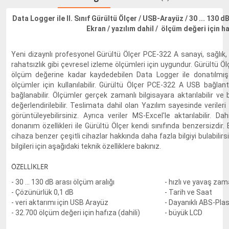
Data Logger ile II. Sınıf Gürültü Ölçer / USB-Arayüz / 30 ... 130 d
Ekran / yazılım dahil / ölçüm değeri için h
Yeni dizaynlı profesyonel Gürültü Ölçer PCE-322 A sanayi, sağlık, 
rahatsızlık gibi çevresel izleme ölçümleri için uygundur. Gürültü 
ölçüm değerine kadar kaydedebilen Data Logger ile donatılmışt
ölçümler için kullanılabilir. Gürültü Ölçer PCE-322 A USB bağlantı
bağlanabilir. Ölçümler gerçek zamanlı bilgisayara aktarılabilir ve 
değerlendirilebilir. Teslimata dahil olan Yazılım sayesinde veriler
görüntüleyebilirsiniz. Ayrıca veriler MS-Excel'le aktarılabilir. Dah
donanım özellikleri ile Gürültü Ölçer kendi sınıfında benzersizdir
cihaza benzer çeşitli cihazlar hakkında daha fazla bilgiyi bulabilirs
bilgileri için aşağıdaki teknik özelliklere bakınız.
ÖZELLİKLER
- 30 ... 130 dB arası ölçüm aralığı
- hızlı ve yavaş za
- Çözünürlük 0,1 dB
- Tarih ve Saat
- veri aktarımı için USB Arayüz
- Dayanıklı ABS-Pla
- 32.700 ölçüm değeri için hafıza (dahili)
- büyük LCD