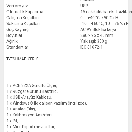
Kulaklık
Veri Arayüz
USB
Otomatik Kapanma
15 dakikalık hareketsizlikt
Çalışma Koşulları
0 ... +40 °C, <90 % r.H.
Saklama Koşulları
-10 ... +60 °C, 10 ... 75 % r.H.
Güç Kaynağı
AC 9V Blok Batarya
Boyutlar
280 x 95 x 45 mm
Ağırlık
Yaklaşık 350 g
Standartlar
IEC 61672-1
TYESLİMAT İÇERİĞİ
1 x PCE 322A Gürültü Ölçer,
1 x Rüzgar Gürültü Bastırıcı,
1 x USB-Arayüz Kablosu,
1 x Windows® ile çalışan yazılım (ingilizce),
1 x Analog Çıkış,
1 x Kalibrasyon Anahtarı,
1 x Pil,
1 x Mini Tripod mevcuttur,