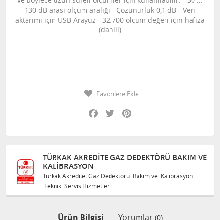
ve böylece uzun süreli ölçümler için kullanılabilir. - 30 ...
130 dB arası ölçüm aralığı - Çözünürlük 0,1 dB - Veri
aktarımı için USB Arayüz - 32.700 ölçüm değeri için hafıza
(dahili)
Favorilere Ekle
Facebook
Twitter
Pinterest
KTÖRÜ BAKIM VE
TÜRKAK AKREDITE GAZ DEDEKT
KALIBRASYON
m ve Kalibrasyon
Türkak Akredite Gaz Dedektörü Bakım ve
Teknik Servis Hizmetleri
Ürün Bilgisi
Yorumlar
(0)