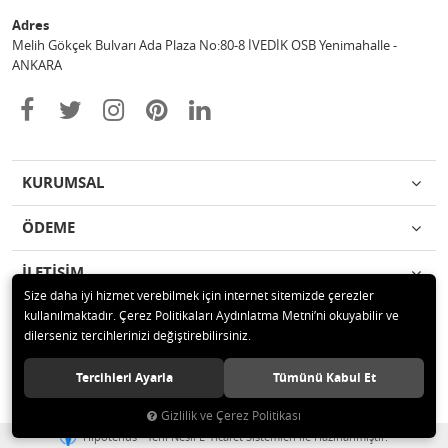
Adres
Melih Gökçek Bulvarı Ada Plaza No:80-8 İVEDİK OSB Yenimahalle -
ANKARA
KURUMSAL
ÖDEME
İLETİŞİM
Size daha iyi hizmet verebilmek için internet sitemizde çerezler
kullanılmaktadır. Çerez Politikaları Aydınlatma Metni’ni okuyabilir ve
© 2020 ESA ÖLÇÜM VE TEST CİHAZLARI ELEKTRONİK SAN TİC LTD ŞTİ
dilerseniz tercihlerinizi değiştirebilirsiniz.
Tüm hakları saklıdır.
Tercihleri Ayarla
Tümünü Kabul Et
Gizlilik ve Çerez Politikası
®
Hipotenüs
Yeni Nesil E-Ticaret Sistemleri ile Hazırlanmıştır.