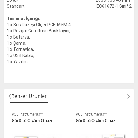
Boyut
283 x 93 x 45 mm
Standart
IEC61672-1 Sınıf 2
Teslimat İçeriği:
1 x Ses Düzeyi Ölçer PCE-MSM 4,
1 x Rüzgar Gürültüsü Baskılayıcı,
1 x Batarya,
1 x Çanta,
1 x Tornavida,
1 x USB Kablo,
1 x Yazılım.
Benzer Ürünler
PCE Instruments™
PCE Instruments™
Gürültü Ölçüm Cihazı
Gürültü Ölçüm Cihazı