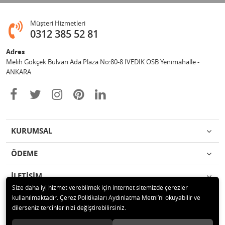
Müşteri Hizmetleri
0312 385 52 81
Adres
Melih Gökçek Bulvarı Ada Plaza No:80-8 İVEDİK OSB Yenimahalle -
ANKARA
KURUMSAL
ÖDEME
İLETİŞİM
Size daha iyi hizmet verebilmek için internet sitemizde çerezler
kullanılmaktadır. Çerez Politikaları Aydınlatma Metni’ni okuyabilir ve
© 2020 ESA ÖLÇÜM VE TEST CİHAZLARI ELEKTRONİK SAN TİC LTD ŞTİ
dilerseniz tercihlerinizi değiştirebilirsiniz.
Tüm hakları saklıdır.