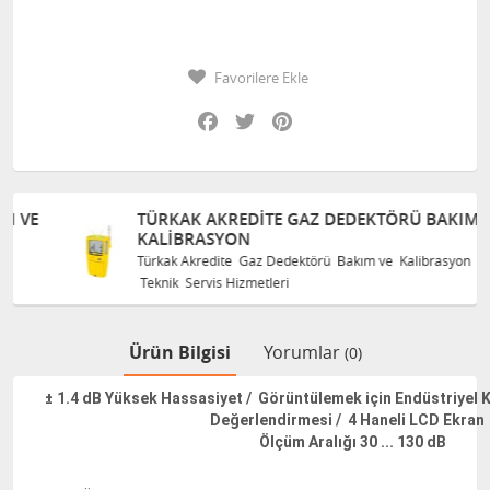
Favorilere Ekle
Facebook
Twitter
Pinterest
TÜRKAK AKREDITE GAZ DEDEKTÖRÜ BAKIM VE
KALIBRASYON
Türkak Akredite Gaz Dedektörü Bakım ve Kalibrasyon
Teknik Servis Hizmetleri
Ürün Bilgisi
Yorumlar
(0)
± 1.4 dB Yüksek Hassasiyet / Görüntülemek için Endüstriyel K
Değerlendirmesi / 4 Haneli LCD Ekra
Ölçüm Aralığı 30 ... 130 dB