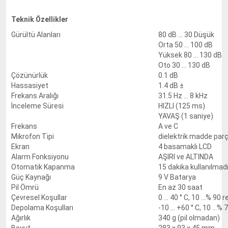
Teknik Özellikler
Gürültü Alanları
80 dB ... 30 Düşük
Orta 50 ... 100 dB
Yüksek 80 ... 130 dB
Oto 30 ... 130 dB
Çözünürlük
0.1 dB
Hassasiyet
1.4 dB ±
Frekans Aralığı
31.5 Hz ... 8 kHz
İnceleme Süresi
HIZLI (125 ms)
YAVAŞ (1 saniye)
Frekans
A ve C
Mikrofon Tipi
dielektrik madde par
Ekran
4 basamaklı LCD
Alarm Fonksiyonu
AŞIRI ve ALTINDA
Otomatik Kapanma
15 dakika kullanılmad
Güç Kaynağı
9 V Batarya
Pil Ömrü
En az 30 saat
Çevresel Koşullar
0 ... 40 ° C, 10 ...% 90 
Depolama Koşulları
-10 ... +60 ° C, 10 ...%
Ağırlık
340 g (pil olmadan)