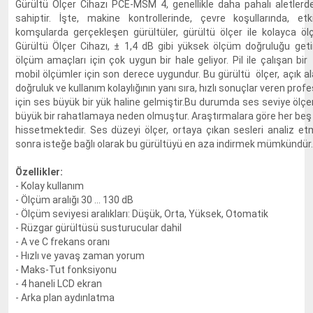
Gürültü Ölçer Cihazı PCE-MSM 4, genellikle daha pahalı aletlerde 
sahiptir. İşte, makine kontrollerinde, çevre koşullarında, etki
komşularda gerçekleşen gürültüler, gürültü ölçer ile kolayca ölçül
Gürültü Ölçer Cihazı, ± 1,4 dB gibi yüksek ölçüm doğruluğu geti
ölçüm amaçları için çok uygun bir hale geliyor. Pil ile çalışan bi
mobil ölçümler için son derece uygundur. Bu gürültü ölçer, açık a
doğruluk ve kullanım kolaylığının yanı sıra, hızlı sonuçlar veren profes
için ses büyük bir yük haline gelmiştir.Bu durumda ses seviye ölçe
büyük bir rahatlamaya neden olmuştur. Araştırmalara göre her beş k
hissetmektedir. Ses düzeyi ölçer, ortaya çıkan sesleri analiz etm
sonra isteğe bağlı olarak bu gürültüyü en aza indirmek mümkündür.
Özellikler:
- Kolay kullanım
- Ölçüm aralığı 30 ... 130 dB
- Ölçüm seviyesi aralıkları: Düşük, Orta, Yüksek, Otomatik
- Rüzgar gürültüsü susturucular dahil
- A ve C frekans oranı
- Hızlı ve yavaş zaman yorum
- Maks-Tut fonksiyonu
- 4 haneli LCD ekran
- Arka plan aydınlatma