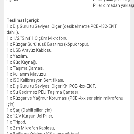
Piller olmadan yaklaşı
Teslimat İçeriği:
1 x Dış Gürültü Seviyesi Ölçer (desibelmetre PCE-432-EKIT
dahil.),
1 x 1/2 "Sınıf 1 Ölçüm Mikrofonu,
1 x Rüzgar Gürültüsü Bastırıcı (köpük topu),
1 x USB Arayüz Kablosu,
1 x Yazılım,
1 x Güç Kaynağı,
1 x Taşıma Çantası,
1 x Kullanım Kılavuzu,
1 x ISO Kalibrasyon Sertifikası,
1 x Dış Gürültü Seviyesi Ölçer Kiti PCE-4xx-EKIT,
1 x Su Geçirmez PELI Taşıma Çantası,
1 x Rüzgar ve Yağmur Koruması (PCE-4xx serisinin mikrofonu
için),
1 x Şarj (Dahili piller için),
2 x 12 V Kurşun Jel Piller,
1 x Tripod,
1 x 2 m Mikrofon Kablosu,