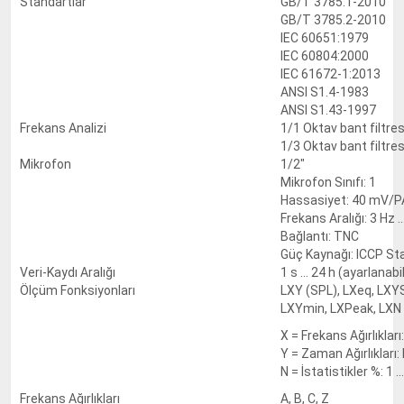
Standartlar
GB/T 3785.1-2010
GB/T 3785.2-2010
IEC 60651:1979
IEC 60804:2000
IEC 61672-1:2013
ANSI S1.4-1983
ANSI S1.43-1997
Frekans Analizi
1/1 Oktav bant filtresi
1/3 Oktav bant filtresi
Mikrofon
1/2"
Mikrofon Sınıfı: 1
Hassasiyet: 40 mV/P
Frekans Aralığı: 3 Hz .
Bağlantı: TNC
Güç Kaynağı: ICCP St
Veri-Kaydı Aralığı
1 s ... 24 h (ayarlanabil
Ölçüm Fonksiyonları
LXY (SPL), LXeq, LXY
LXYmin, LXPeak, LXN
X = Frekans Ağırlıkları:
Y = Zaman Ağırlıkları: F,
N = İstatistikler %: 1 .
Frekans Ağırlıkları
A, B, C, Z