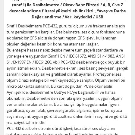
(sınıf 1) ile Desibelmetre / Oktav Bant Filtresi / A, B, C ve Z
derecelendirme filtresi yükseltilebilir / Hızlı, Yavaş ve Darbe
Değerlendirme / Veri kaydedici / USB
Sınıf 1 Desibelmetre PCE-432, gürültü ölçümü ve frekans analizi için
tüm gereksinimleri karşılar. Desibelmetre, ses ölçüm fonksiyonuna
ek olarak bir GPS alıcısı ile donatılmıştır. GPS işlevi, kullanıcının
ölçülen değerleri kesin bir konuma atamasını sağlar.
Bu entegre hassas nabız desibelmetre tüm geçerli standartlara ve
yönergelere uygundur (Sınıf 1 EN / IEC 61672, ANSI S1.4-1983, ANSI
S1.43-1997 EN / IEC61260, vb.) PCE-432 desibelmetre çok büyük bir
aydınlatmalı ekran. Desibelmetre ekranı, ses basınç seviyesini gerçek
zamanlı olarak sayısal ve grafiksel olarak ayarlar. Profesyonel ses
ölçüm cihazı entegre bir veri kaydediciye sahiptir. Ölçüm verileri bir
micro SD kartta saklanır. Bu kart doğrudan PC'de okunabilir.
Aynı şekilde, desibelmetre USB'ye PC'ye bağlanabilir ve hafıza
okunabilir. Desibelmetre'den sonraki işlem yazılımı, uygun ölçüm
veri analizine olanak tanır. Bu cihaz için tipik uygulamalar, işyeri
gürültüsü, uyumluluk, çevresel gürültü algılama, işitme koruyucu
seçimi seçimi, uygun gürültü azaltma önlemlerinin seçimi ve gürültü
maruziyet tahminidir.
PCE-432 desibelmetrenin dürtü işlevi, kısa süreli ses olaylarını
yakalamanızı sağlar. Entegre oktav band fonksiyonu sayesinde,