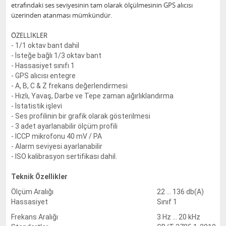
etrafındaki ses seviyesinin tam olarak ölçülmesinin GPS alıcısı
üzerinden atanması mümkündür.
ÖZELLİKLER
- 1/1 oktav bant dahil
- İsteğe bağlı 1/3 oktav bant
- Hassasiyet sınıfı 1
- GPS alıcısı entegre
- A, B, C & Z frekans değerlendirmesi
- Hızlı, Yavaş, Darbe ve Tepe zaman ağırlıklandırma
- İstatistik işlevi
- Ses profilinin bir grafik olarak gösterilmesi
- 3 adet ayarlanabilir ölçüm profili
- ICCP mikrofonu 40 mV / PA
- Alarm seviyesi ayarlanabilir
- ISO kalibrasyon sertifikası dahil.
Teknik Özellikler
Ölçüm Aralığı
22 ... 136 db(A)
Hassasiyet
Sınıf 1
Frekans Aralığı
3 Hz ... 20 kHz