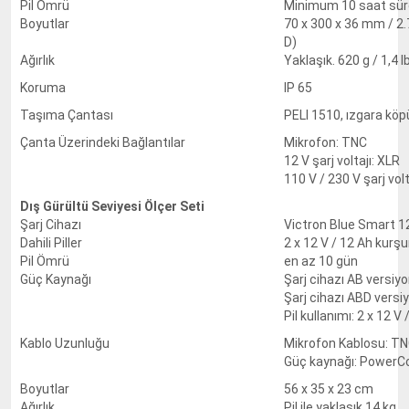
Pil Ömrü
Minimum 10 saat süre
Boyutlar
70 x 300 x 36 mm / 2.7
D)
Ağırlık
Yaklaşık. 620 g / 1,4 lb
Koruma
IP 65
Taşıma Çantası
PELI 1510, ızgara köpük
Çanta Üzerindeki Bağlantılar
Mikrofon: TNC
12 V şarj voltajı: XLR
110 V / 230 V şarj vo
Dış Gürültü Seviyesi Ölçer Seti
Şarj Cihazı
Victron Blue Smart 12
Dahili Piller
2 x 12 V / 12 Ah kurşu
Pil Ömrü
en az 10 gün
Güç Kaynağı
Şarj cihazı AB versiyon
Şarj cihazı ABD versiy
Pil kullanımı: 2 x 12 V
Kablo Uzunluğu
Mikrofon Kablosu: TNC
Güç kaynağı: PowerCo
Boyutlar
56 x 35 x 23 cm
Ağırlık
Pil ile yaklaşık 14 kg