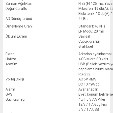
Zaman Ağırlıkları
Hızlı (F) 125 ms, Yava
Doğal Gürültü
Mikrofon: 19 db(A), 2
Elekrtonik: 13 db(A), 
AD Dönüştürücü
24 Bit
Örnekleme Oranı
Standart: 48 kHz
LN Modu: 20 ms
Ölçüm Ekranı
Sayısal
Çubuk grafiği
Grafiksel
Ekran
Arkadan aydınlatmalı 
Hafıza
4 GB Micro SD kart
Arayüz
USB (Bellek, yazılım 
depolama birimi olara
RS-232
Voltaj Çıkışı
AC 5V RMS
DC 10 mV/db
Alarm
Ayarlanabilir
GPS
Evet, konum belirleme 
Güç Kaynağı
4 x 1.5 V AA Piller
12 V / 1 A Güç Fişi
5 V / 1 A USB