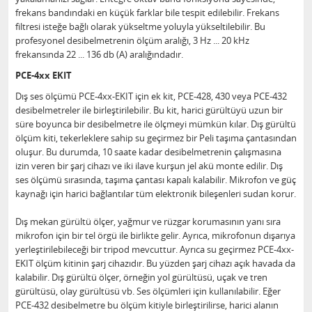
frekans bandındaki en küçük farklar bile tespit edilebilir. Frekans
filtresi isteğe bağlı olarak yükseltme yoluyla yükseltilebilir. Bu
profesyonel desibelmetrenin ölçüm aralığı, 3 Hz ... 20 kHz
frekansında 22 ... 136 db (A) aralığındadır.
PCE-4xx EKIT
Dış ses ölçümü PCE-4xx-EKIT için ek kit, PCE-428, 430 veya PCE-432
desibelmetreler ile birleştirilebilir. Bu kit, harici gürültüyü uzun bir
süre boyunca bir desibelmetre ile ölçmeyi mümkün kılar. Dış gürültü
ölçüm kiti, tekerleklere sahip su geçirmez bir Peli taşıma çantasından
oluşur. Bu durumda, 10 saate kadar desibelmetrenin çalışmasına
izin veren bir şarj cihazı ve iki ilave kurşun jel akü monte edilir. Dış
ses ölçümü sırasında, taşıma çantası kapalı kalabilir. Mikrofon ve güç
kaynağı için harici bağlantılar tüm elektronik bileşenleri sudan korur.
Dış mekan gürültü ölçer, yağmur ve rüzgar korumasının yanı sıra
mikrofon için bir tel örgü ile birlikte gelir. Ayrıca, mikrofonun dışarıya
yerleştirilebileceği bir tripod mevcuttur. Ayrıca su geçirmez PCE-4xx-
EKIT ölçüm kitinin şarj cihazıdır. Bu yüzden şarj cihazı açık havada da
kalabilir. Dış gürültü ölçer, örneğin yol gürültüsü, uçak ve tren
gürültüsü, olay gürültüsü vb. Ses ölçümleri için kullanılabilir. Eğer
PCE-432 desibelmetre bu ölçüm kitiyle birleştirilirse, harici alanın