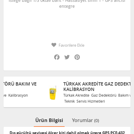
İsteğe bağlı 1/3 oktav bant - Hassasiyet sınıfı 1 - GPS alıcısı
entegre
Favorilere Ekle
Facebook
Twitter
Pinterest
TÜRKAK AKREDITE GAZ DEDEKTÖRÜ BAKIM VE
KALIBRASYON
Türkak Akredite Gaz Dedektörü Bakım ve Kalibrasyon
Teknik Servis Hizmetleri
Ürün Bilgisi
Yorumlar
(0)
Dış gürültü seviyesi ölçer kiti dahil olmak üzere GPS PCE-432