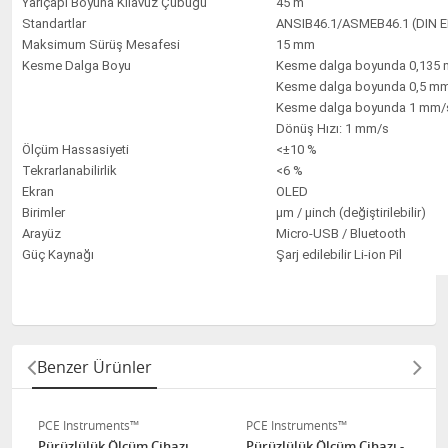
Yarıçapı Boyuna Kılavuz Çubuğu
45 m
Standartlar
ANSIB46.1/ASMEB46.1 (DIN E
Maksimum Sürüş Mesafesi
15 mm
Kesme Dalga Boyu
Kesme dalga boyunda 0,135 
Kesme dalga boyunda 0,5 mm
Kesme dalga boyunda 1 mm/
Dönüş Hızı: 1 mm/s
Ölçüm Hassasiyeti
<±10 %
Tekrarlanabilirlik
<6 %
Ekran
OLED
Birimler
μm / μinch (değiştirilebilir)
Arayüz
Micro-USB / Bluetooth
Güç Kaynağı
Şarj edilebilir Li-ion Pil
Benzer Ürünler
PCE Instruments™
PCE Instruments™
Pürüzlülük Ölçüm Cihazı
Pürüzlülük Ölçüm Cihazı -