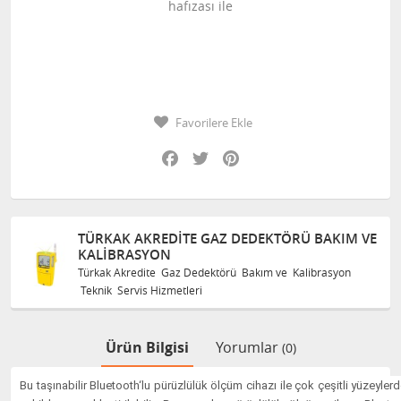
hafızası ile
Favorilere Ekle
Facebook
Twitter
Pinterest
TÜRKAK AKREDITE GAZ DEDEKTÖRÜ BAKIM VE
KALIBRASYON
Türkak Akredite Gaz Dedektörü Bakım ve Kalibrasyon
Teknik Servis Hizmetleri
Ürün Bilgisi
Yorumlar
(0)
Bu taşınabilir Bluetooth‘lu pürüzlülük ölçüm cihazı ile çok çeşitli yüzeyler