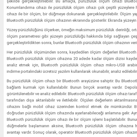
şekilde gerçekleştirilebilir. Bu amaçla, pürüzlülük ölçüm cihazı Bluetoot
Konumlandırma cihazı ile pürüzlülük ölçüm cihazı çok çeşitli yüzeylere h
cihazı ile bir ölçüm, bir düğmeye dokunarak gerçekleştirilebilir. Ölçüm y
Bluetooth pürüzlülük ölçüm cihazının ekranında gösterilir. Ekranda yüzeyin 
Yüzey pürüzlülüğünü ölçerken, örneğin maksimum pürüzlülük derinliği, orta
ölçüm parametresi gibi yüzeyin pürüzlülüğü hakkında bilgi sağlayan çeşit
gerçekleştirildikten sonra, bunlar Bluetooth pürüzlülük ölçüm cihazının veri
Her pürüzlülük ölçümünden sonra, kaydedilen ölçüm değerleri Bluetooth i
Bluetooth pürüzlülük ölçüm cihazına 20 adede kadar ölçüm dizisi kaydedi
analiz etmek için, Bluetooth pürüzlülük ölçüm cihazı mikro-USB arabir
indirme portalındaki ücretsiz yazılım kullanılarak okunabilir, analiz edilebilir
Bu pürüzlülük ölçüm cihazı bir Bluetooth arayüzüne sahiptir. Bu Bluetoo
bağlantı kurmak için kullanılabilir. Bunun birçok avantajı vardır. Dep
görüntülenebilir ve analiz edilebilir. Bluetooth pürüzlülük ölçüm cihazı tar
tarafından dışa aktarılabilir ve iletilebilir. Ölçülen değerlerin aktarılma
cihazını bağlı mobil cihaz üzerinden kontrol etmek de mümkündür. Bu
doğrudan pürüzlülük ölçüm cihazında ayarlanabileceği anlamına gelir. Ay
Bluetooth pürüzlülük ölçüm cihazı ile bir ölçüm işlemi başlatılabilir. Bun
düğmelerle başlamanın aksine, Bluetooth pürüzlülük ölçüm cihazına hiç
avantajı vardır. Sonuç olarak, operatör Bluetooth pürüzlülük ölçüm ciha