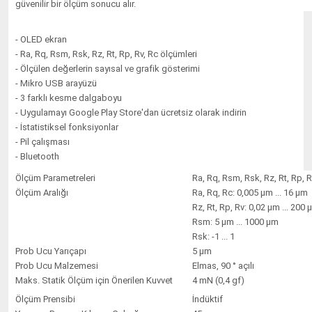
güvenilir bir ölçüm sonucu alır.
- OLED ekran
- Ra, Rq, Rsm, Rsk, Rz, Rt, Rp, Rv, Rc ölçümleri
- Ölçülen değerlerin sayısal ve grafik gösterimi
- Mikro USB arayüzü
- 3 farklı kesme dalgaboyu
- Uygulamayı Google Play Store'dan ücretsiz olarak indirin
- İstatistiksel fonksiyonlar
- Pil çalışması
- Bluetooth
Ölçüm Parametreleri
Ra, Rq, Rsm, Rsk, Rz, Rt, Rp, R
Ölçüm Aralığı
Ra, Rq, Rc: 0,005 µm ... 16 µm
Rz, Rt, Rp, Rv: 0,02 µm ... 200
Rsm: 5 µm ... 1000 µm
Rsk: -1 ... 1
Prob Ucu Yarıçapı
5 µm
Prob Ucu Malzemesi
Elmas, 90 ° açılı
Maks. Statik Ölçüm için Önerilen Kuvvet
4 mN (0,4 gf)
Ölçüm Prensibi
İndüktif