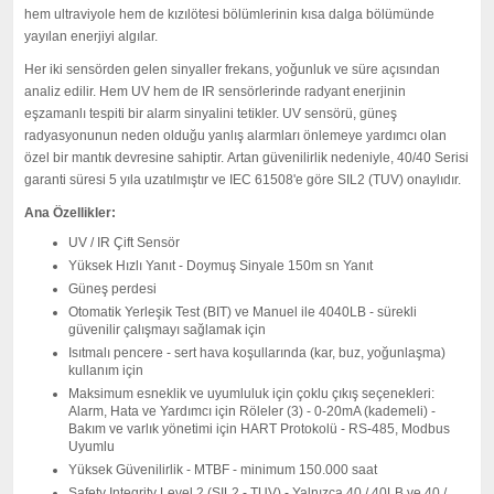
hem ultraviyole hem de kızılötesi bölümlerinin kısa dalga bölümünde
yayılan enerjiyi algılar.
Her iki sensörden gelen sinyaller frekans, yoğunluk ve süre açısından
analiz edilir.
Hem UV hem de IR sensörlerinde radyant enerjinin
eşzamanlı tespiti bir alarm sinyalini tetikler.
UV sensörü, güneş
radyasyonunun neden olduğu yanlış alarmları önlemeye yardımcı olan
özel bir mantık devresine sahiptir.
Artan güvenilirlik nedeniyle, 40/40 Serisi
garanti süresi 5 yıla uzatılmıştır ve IEC 61508'e göre SIL2 (TUV) onaylıdır.
Ana Özellikler:
UV / IR Çift Sensör
Yüksek Hızlı Yanıt - Doymuş Sinyale 150m sn Yanıt
Güneş perdesi
Otomatik Yerleşik Test (BIT) ve Manuel ile 4040LB - sürekli
güvenilir çalışmayı sağlamak için
Isıtmalı pencere - sert hava koşullarında (kar, buz, yoğunlaşma)
kullanım için
Maksimum esneklik ve uyumluluk için çoklu çıkış seçenekleri:
Alarm, Hata ve Yardımcı için Röleler (3) - 0-20mA (kademeli) -
Bakım ve varlık yönetimi için HART Protokolü - RS-485, Modbus
Uyumlu
Yüksek Güvenilirlik - MTBF - minimum 150.000 saat
Safety Integrity Level 2 (SIL2 - TUV) - Yalnızca 40 / 40LB ve 40 /