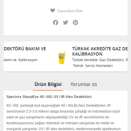
Favorilere Ekle
Facebook
Twitter
Pinterest
E
TÜRKAK AKREDITE GAZ DEDEKTÖRÜ BAKIM VE
KALIBRASYON
Türkak Akredite Gaz Dedektörü Bakım ve Kalibrasyon
Teknik Servis Hizmetleri
Ürün Bilgisi
Yorumlar
(0)
Spectrex SharpEye 40 / 40L UV / IR Alev Dedektörü
40 / 40L (yerleşik test seçeneğiyle 40 / 40LB) Alev Dedektörleri, IR
sensörünün 2.5-3.0 mikron dalga boyunda çalıştığı ve hidrokarbon bazlı
yakıt ve gaz yangınlarını algılayabildiği UV ve IR sensörlerinin bir
kombinasyonunu sağlar, hidroksil ve hidrojen yangınları ile metal ve
inorganik yangınlar.
UV / IR alev dedektörü, elektromanyetik spektrumun