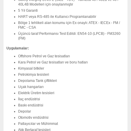
40L4B Modelleri için onaylanmıştır
5 Yıl Garanti
HART veya RS-485 ile Kullanıcı Programlanabilir
Bölge 1 tehlikeli alan konumu için Ex onaylı: ATEX - IECEx - FM /
FMC - CSA
Üçüncü taraf Performansı Test Edildi: EN54-10 (LPCB) - FM3260
(FM)
Uygulamalar:
Offshore Petrol ve Gaz tesisatları
Kara Petrol ve Gaz tesisatları ve boru hatları
Kimyasal bitkiler
Petrokimya tesisleri
Depolama Tank çiftlikleri
Uçak hangarları
Elektrik Üretim tesisleri
İlaç endüstrisi
Baskı endüstrisi
Depolar
Otomotiv endüstrisi
Patlayıcılar ve Mühimmat
Atık Bertaraf tesisleri