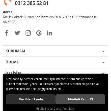
0312 385 52 81
Adres
Melih Gökçek Bulvarı Ada Plaza No:80-8 İVEDİK OSB Yenimahalle -
ANKARA
KURUMSAL
ÖDEME
İLETİŞİM
Size daha iyi hizmet verebilmek için internet sitemizde çerezler
kullanılmaktadır. Çerez Politikaları Aydınlatma Metni’ni okuyabilir ve
© 2020 ESA ÖLÇÜM VE TEST CİHAZLARI ELEKTRONİK SAN TİC LTD ŞTİ
dilerseniz tercihlerinizi değiştirebilirsiniz.
Tüm hakları saklıdır.
Tercihleri Ayarla
Tümünü Kabul Et
Gizlilik ve Çerez Politikası