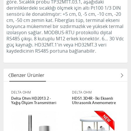
göre.
Sıcaklık probu TP32MTT.03.1, aşağıdaki
derinliklerdeki sıcaklığı ölçmek için altı Pt100 1/3 DIN
sensörü ile donatılmıştır: +5 cm, 0, -5 cm, -10 cm, -20
cm, -50 cm zemin kat.
Fiberglas tüp, terminal ekseni
boyunca mükemmel bir sızdırmazlık ve yüksek termal
izolasyon sağlar.
MODBUS-RTU protokollü dijital
RS485 çıkışı.
8 kutuplu M12 erkek konektör.
6… 30 Vdc
güç kaynağı.
HD32MT.1'in veya HD32MT.3 veri
kaydedicinin RS485 portuna bağlanabilir.
Benzer Ürünler
DELTA OHM
DELTA OHM
Delta Ohm HD2013.2 -
HD51.3D4R - İki Eksenli
Yağış Ölçüm Transmitteri
Ultrasonik Anemometre