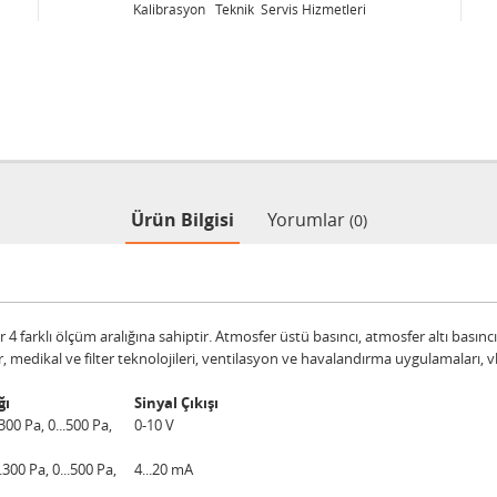
ervis Hizmetleri
Kalibrasyon Teknik Servis Hizme
Ürün Bilgisi
Yorumlar
(0)
4 farklı ölçüm aralığına sahiptir. Atmosfer üstü basıncı, atmosfer altı basın
r, medikal ve filter teknolojileri, ventilasyon ve havalandırma uygulamaları, vb
ğı
Sinyal Çıkışı
.300 Pa, 0...500 Pa,
0-10 V
..300 Pa, 0...500 Pa,
4...20 mA