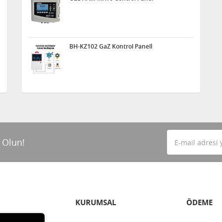
BH-KZ102 GaZ Kontrol Panelİ
 Olun!
KURUMSAL
ÖDEME