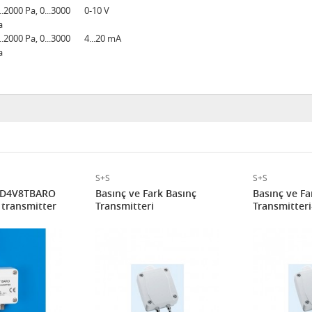
...2000 Pa, 0...3000
0-10 V
a
...2000 Pa, 0...3000
4...20 mA
a
S+S
S+S
HD4V8TBARO
Basınç ve Fark Basınç
Basınç ve Fa
 transmitter
Transmitteri
Transmitteri