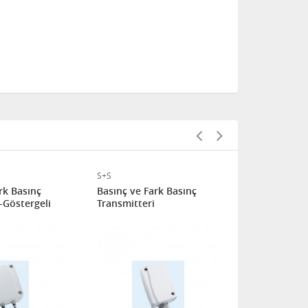
S+S
S+S
rk Basınç
Basınç ve Fark Basınç
Basınç ve F
-Göstergeli
Transmitteri
Transmitter