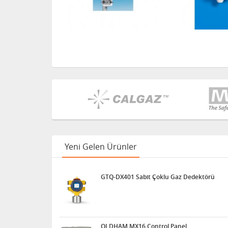
Yeni Gelen Ürünler
GTQ-DX401 Sabit Çoklu Gaz Dedektörü
OLDHAM MX16 Control Panel