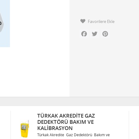
Favorilere Ekle
Facebook
Twitter
Pinterest
DITE GAZ
TÜRKAK AKREDITE GA
AKIM VE
DEDEKTÖRÜ BAKIM VE
KALIBRASYON
z Dedektörü Bakım ve
Türkak Akredite Gaz Dedektörü