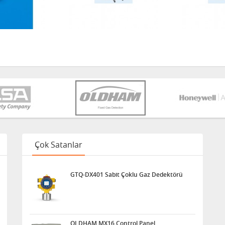
Çok Satanlar
GTQ-DX401 Sabit Çoklu Gaz Dedektörü
OLDHAM MX16 Control Panel