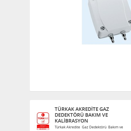
K AKREDITE GAZ
TÜRKAK AKRE
KTÖRÜ BAKIM VE
DEDEKTÖRÜ B
BRASYON
KALIBRASYON
Akredite Gaz Dedektörü Bakım ve
Türkak Akredite Ga