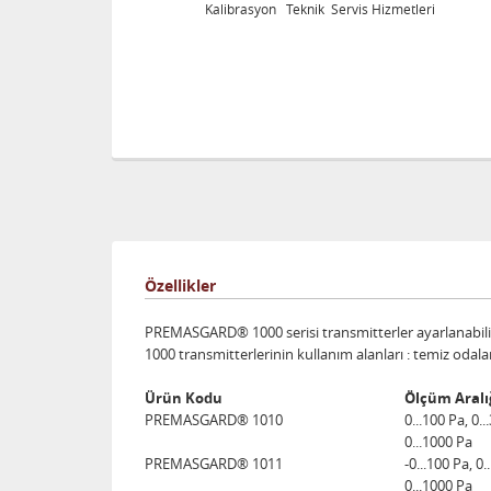
yon Teknik Servis Hizmetleri
Kalibrasyon Teknik S
Özellikler
PREMASGARD® 1000 serisi transmitterler ayarlanabilir 
1000 transmitterlerinin kullanım alanları : temiz odala
Ürün Kodu
Ölçüm Aralı
PREMASGARD® 1010
0...100 Pa, 0..
0...1000 Pa
PREMASGARD® 1011
-0...100 Pa, 0.
0...1000 Pa