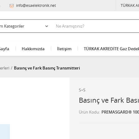
4
info@esaelektronik.net
TÜRKAK A
Sayfa
Hakkımızda
İletişim
TÜRKAK AKREDİTE Gaz Dedek
erleri
Basınç ve Fark Basınç Transmitteri
S+S
Basınç ve Fark Bas
Ürün Kodu
PREMASGARD® 100