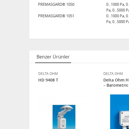
PREMASGARD® 1050
0...1000 Pa, 0
Pa, 0...5000 P
PREMASGARD® 1051
0...1000 Pa, 0
Pa, 0...5000 P
Benzer Ürünler
DELTA OHM
DELTA OHM
D 2004T -
HD 9408 T
Delta Ohm 
– Barometric