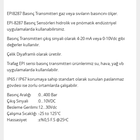
EPI8287 Basınç Transmitteri gaz veya sıvıların basıncını ölçer.
EPI-8287 Basınç Sensörleri hidrolik ve pnömatik endüstriyel
uygulamalarda kullanabilirsiniz.
Basınç Transmitteri çıkış sinyali olarak 4-20 mA veya 0-10Vdc gibi
değerler kullanılır.
Çelik Diyaframlı olarak üretilir.
Trafag EPI serisi basınç transmitteri ürünlerimiz su, hava, yağ vb
uygulamalarda kullanılabilir.
IP65 / IP67 korumaya sahip standart olarak sunulan paslanmaz
gövdesi ise zorlu ortamlarda çalışabilir.
Basınç Aralığı
:
0...400 Bar
Çıkış Sinyali
:
0...10VDC
Besleme Gerilimi
:
12...30Vdc
Çalışma Sıcaklığı
:
-25 to 125°C
Hassasiyet
:
±%0,5 F.S @25ᵒC