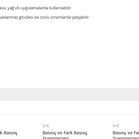
ava, yağ vb uygulamalarda kullanılabilir.
slanmaz gövdesi ise zorlu ortamlarda çalışabilir.
S+S
S+S
rk Basınç
Basınç ve Fark Basınç
Basınç ve Fa
Transmitteri
Transmitteri