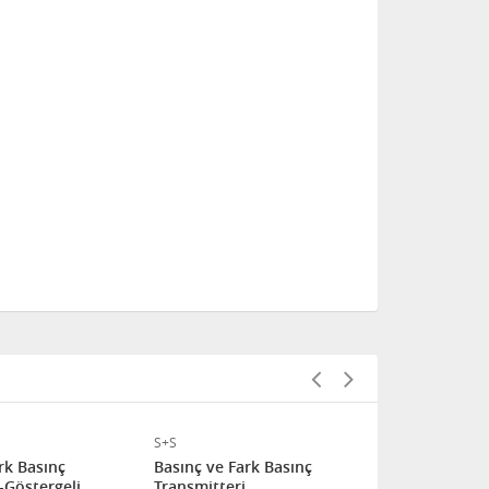
S+S
S+S
rk Basınç
Basınç ve Fark Basınç
Basınç ve F
-Göstergeli
Transmitteri
Transmitter