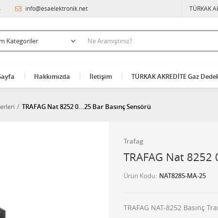
4
info@esaelektronik.net
TÜRKAK A
Sayfa
Hakkımızda
İletişim
TÜRKAK AKREDİTE Gaz Dedek
erleri
TRAFAG Nat 8252 0...25 Bar Basınç Sensörü
Trafag
TRAFAG Nat 8252 0
Ürün Kodu
NAT8285-MA-25
TRAFAG NAT-8252 Basınç Trans