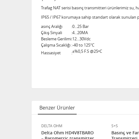
Trafag NAT serisi basınç transmitteri ürünlerimiz su, h
IP65 / IP67 korumaya sahip standart olarak sunulan pa
asınç Aralığı
:
0...25 Bar
Çıkış Sinyali
:
4...20MA
Besleme Gerilimi
:
12...30Vdc
Çalışma Sıcaklığı
:
-40 to 125°C
±%0,5 F.S @25ᵒC
Hassasiyet
:
Benzer Ürünler
DELTA OHM
S+S
Delta Ohm HD4V8TBARO
Basınç ve Fa
– Barometric transmitter
Transmitteri