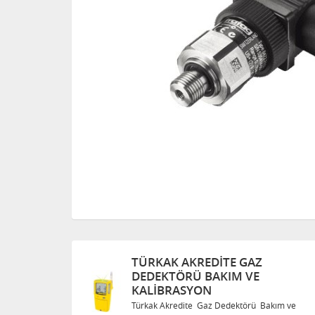
Z
TÜRKAK AKREDITE GAZ
DEDEKTÖRÜ BAKIM VE
KALIBRASYON
 Bakım ve
Türkak Akredite Gaz Dedektörü Bakım ve