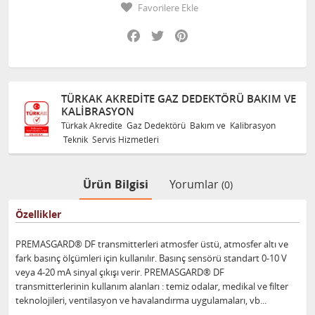
Favorilere Ekle
Facebook
Twitter
Pinterest
TÜRKAK AKREDITE GAZ DEDEKTÖRÜ BAKIM VE
KALIBRASYON
Türkak Akredite Gaz Dedektörü Bakım ve Kalibrasyon
Teknik Servis Hizmetleri
Ürün Bilgisi
Yorumlar
(0)
Özellikler
PREMASGARD® DF transmitterleri atmosfer üstü, atmosfer altı ve
fark basınç ölçümleri için kullanılır. Basınç sensörü standart 0-10 V
veya 4-20 mA sinyal çıkışı verir. PREMASGARD® DF
transmitterlerinin kullanım alanları : temiz odalar, medikal ve filter
teknolojileri, ventilasyon ve havalandırma uygulamaları, vb...