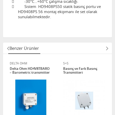

-30°C…+60°C çalışma sıcaklığı.

Sistem HD9408PS50 statik basınç portu ve
HD9408PS 56 montaj ekipmanı ile set olarak
sunulabilmektedir.
Benzer Ürünler
DELTA OHM
S+S
Delta Ohm HD4V8TBARO
Basınç ve Fark Basınç
– Barometric transmitter
Transmitteri