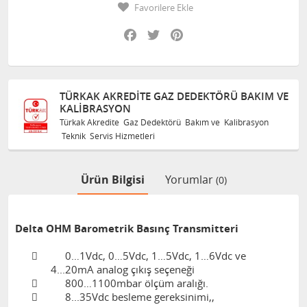
Favorilere Ekle
Facebook
Twitter
Pinterest
TÜRKAK AKREDITE GAZ DEDEKTÖRÜ BAKIM VE
KALIBRASYON
Türkak Akredite Gaz Dedektörü Bakım ve Kalibrasyon
Teknik Servis Hizmetleri
Ürün Bilgisi
Yorumlar
(0)
Delta OHM Barometrik Basınç Transmitteri

0…1Vdc, 0…5Vdc, 1…5Vdc, 1…6Vdc ve
4...20mA analog çıkış seçeneği

800…1100mbar ölçüm aralığı.

8...35Vdc besleme gereksinimi,,