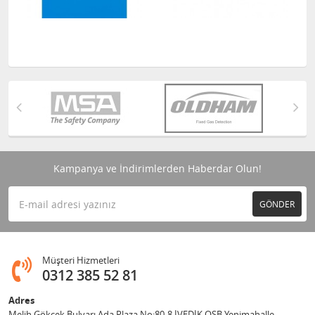
Kampanya ve İndirimlerden Haberdar Olun!
GÖNDER
Müşteri Hizmetleri
0312 385 52 81
Adres
Melih Gökçek Bulvarı Ada Plaza No:80-8 İVEDİK OSB Yenimahalle -