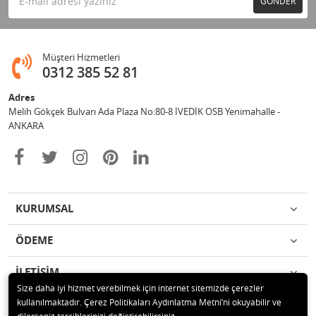
GÖNDER
Müşteri Hizmetleri
0312 385 52 81
Adres
Melih Gökçek Bulvarı Ada Plaza No:80-8 İVEDİK OSB Yenimahalle -
ANKARA
KURUMSAL
ÖDEME
İLETİŞİM
Size daha iyi hizmet verebilmek için internet sitemizde çerezler
kullanılmaktadır. Çerez Politikaları Aydınlatma Metni’ni okuyabilir ve
© 2020 ESA ÖLÇÜM VE TEST CİHAZLARI ELEKTRONİK SAN TİC LTD ŞTİ