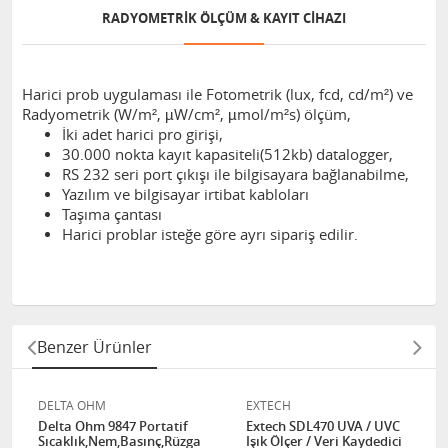
RADYOMETRIK ÖLÇÜM & KAYIT CIHAZI
Harici prob uygulaması ile Fotometrik (lux, fcd, cd/m²) ve
Radyometrik (W/m², µW/cm², µmol/m²s) ölçüm,
İki adet harici pro girişi,
30.000 nokta kayıt kapasiteli(512kb) datalogger,
RS 232 seri port çıkışı ile bilgisayara bağlanabilme,
Yazılım ve bilgisayar irtibat kabloları
Taşıma çantası
Harici problar isteğe göre ayrı sipariş edilir.
Benzer Ürünler
DELTA OHM
EXTECH
Delta Ohm 9847 Portatif
Extech SDL470 UVA / UVC
Sıcaklık,Nem,Basınç,Rüzgar
Işık Ölçer / Veri Kaydedici