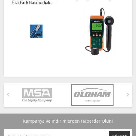
Hızı,Fark Basıncı,Işık
Şiddeti , Radyosyon Ölçüm
Cihazı
Kampanya ve İndirimlerden Haberdar Olun!