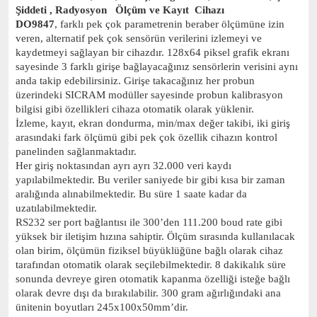
Şiddeti , Radyosyon Ölçüm ve Kayıt Cihazı
DO9847
, farklı pek çok parametrenin beraber ölçümüne izin
veren, alternatif pek çok sensörün verilerini izlemeyi ve
kaydetmeyi sağlayan bir cihazdır. 128x64 piksel grafik ekranı
sayesinde 3 farklı girişe bağlayacağınız sensörlerin verisini aynı
anda takip edebilirsiniz. Girişe takacağınız her probun
üzerindeki SICRAM modüller sayesinde probun kalibrasyon
bilgisi gibi özellikleri cihaza otomatik olarak yüklenir.
İzleme, kayıt, ekran dondurma, min/max değer takibi, iki giriş
arasındaki fark ölçümü gibi pek çok özellik cihazın kontrol
panelinden sağlanmaktadır.
Her giriş noktasından ayrı ayrı 32.000 veri kaydı
yapılabilmektedir. Bu veriler saniyede bir gibi kısa bir zaman
aralığında alınabilmektedir. Bu süre 1 saate kadar da
uzatılabilmektedir.
RS232 ser port bağlantısı ile 300’den 111.200 boud rate gibi
yüksek bir iletişim hızına sahiptir. Ölçüm sırasında kullanılacak
olan birim, ölçümün fiziksel büyüklüğüne bağlı olarak cihaz
tarafından otomatik olarak seçilebilmektedir. 8 dakikalık süre
sonunda devreye giren otomatik kapanma özelliği isteğe bağlı
olarak devre dışı da bırakılabilir.
300 gram
ağırlığındaki ana
ünitenin boyutları 245x100x50mm’dir.