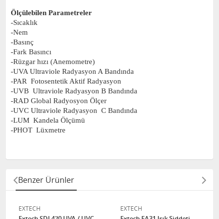
Ölçülebilen Parametreler
-Sıcaklık
-Nem
-Basınç
-Fark Basıncı
-Rüzgar hızı (Anemometre)
-UVA Ultraviole Radyasyon A Bandında
-PAR Fotosentetik Aktif Radyasyon
-UVB Ultraviole Radyasyon B Bandında
-RAD Global Radyosyon Ölçer
-UVC Ultraviole Radyasyon C Bandında
-LUM Kandela Ölçümü
-PHOT Lüxmetre
Benzer Ürünler
EXTECH
EXTECH
Extech SDL470 UVA / UVC
Extech EA31 Işık Şiddeti