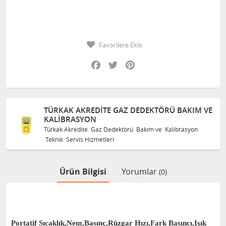
Favorilere Ekle
Facebook
Twitter
Pinterest
TÜRKAK AKREDITE GAZ DEDEKTÖRÜ BAKIM VE
KALIBRASYON
Türkak Akredite Gaz Dedektörü Bakım ve Kalibrasyon
Teknik Servis Hizmetleri
Ürün Bilgisi
Yorumlar
(0)
Portatif Sıcaklık,Nem,Basınç,Rüzgar Hızı,Fark Basıncı,Işık