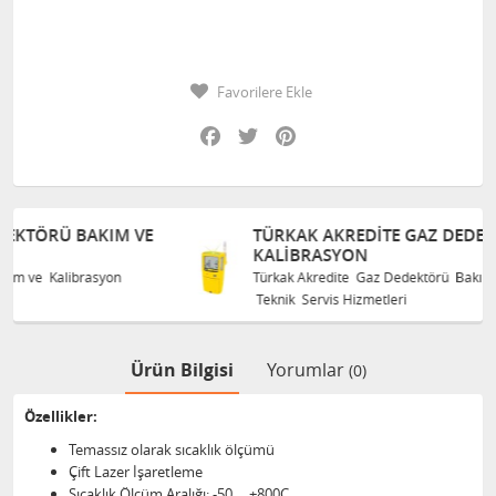
Favorilere Ekle
Facebook
Twitter
Pinterest
 VE
TÜRKAK AKREDITE GAZ DEDEKTÖRÜ BAKIM VE
KALIBRASYON
Türkak Akredite Gaz Dedektörü Bakım ve Kalibrasyon
Teknik Servis Hizmetleri
Ürün Bilgisi
Yorumlar
(0)
Özellikler:
Temassız olarak sıcaklık ölçümü
Çift Lazer İşaretleme
Sıcaklık Ölçüm Aralığı: -50 ... +800C