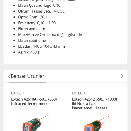
Ekran Çözünürlüğü: 0,1C
Ölçüm Hassasiyeti: +/- 0,5C
Optik Oranı: 20:1
Emissivity: 0,10 ... 1,00
Ekran aydınlatma
Max/Min ve Ortalama değer gösterimi
Ekran sabitleme
Ebatları: 146 x 104 x 43 mm
Ağırlık: 450 g
Benzer Ürünler
EXTECH
EXTECH
Extech 42510A (-50...+650)
Extech 42512 (-50...+1000)
İnfrared Termometre
İki Nokta Lazer
İşaretlemeli Hassas
İnfrared Termometre