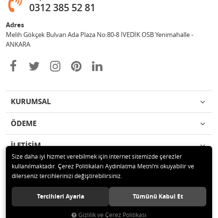
0312 385 52 81
Adres
Melih Gökçek Bulvarı Ada Plaza No:80-8 İVEDİK OSB Yenimahalle -
ANKARA
KURUMSAL
ÖDEME
İLETİŞİM
Size daha iyi hizmet verebilmek için internet sitemizde çerezler
kullanılmaktadır. Çerez Politikaları Aydınlatma Metni’ni okuyabilir ve
© 2020 ESA ÖLÇÜM VE TEST CİHAZLARI ELEKTRONİK SAN TİC LTD ŞTİ
dilerseniz tercihlerinizi değiştirebilirsiniz.
Tüm hakları saklıdır.
Tercihleri Ayarla
Tümünü Kabul Et
Gizlilik ve Çerez Politikası