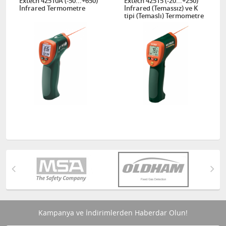
Extech 42510A (-50...+650)
Extech 42515 (-20...+250)
İnfrared Termometre
İnfrared (Temassız) ve K
tipi (Temaslı) Termometre
Kampanya ve İndirimlerden Haberdar Olun!