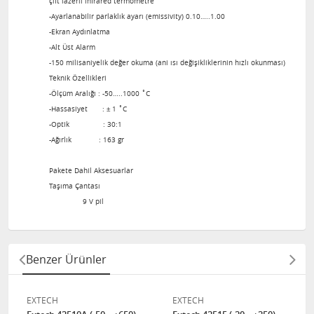
çift lazerli infrared termometre
-Ayarlanabilir parlaklık ayarı (emissivity) 0.10…..1.00
-Ekran Aydınlatma
-Alt Üst Alarm
-150 milisaniyelik değer okuma (ani ısı değişikliklerinin hızlı okunması)
Teknik Özellikleri
-Ölçüm Aralığı : -50…..1000 ˚C
-Hassasiyet : ± 1 ˚C
-Optik : 30:1
-Ağırlık : 163 gr
Pakete Dahil Aksesuarlar
Taşıma Çantası
9 V pil
Benzer Ürünler
EXTECH
EXTECH