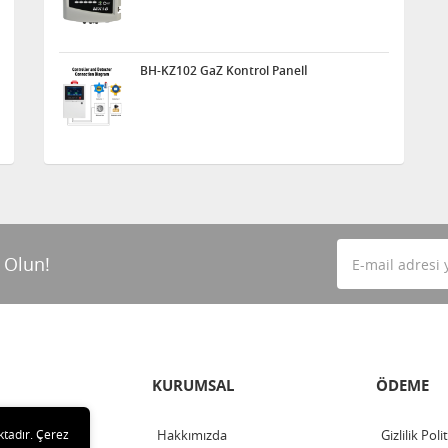
BH-KZ102 GaZ Kontrol Panelİ
 Olun!
KURUMSAL
ÖDEME
ktadır. Çerez
Hakkımızda
Gizlilik Poli