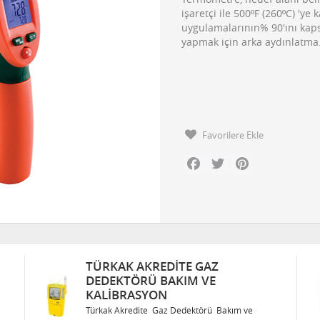
işaretçi ile 500ºF (260ºC) 'y
uygulamalarının% 90'ını kapsa
yapmak için arka aydınlatma
Favorilere Ekle
Facebook
Twitter
Pinterest
 GAZ
TÜRKAK AKREDITE GAZ
M VE
DEDEKTÖRÜ BAKIM VE
KALIBRASYON
ektörü Bakım ve
Türkak Akredite Gaz Dedektörü Bakı