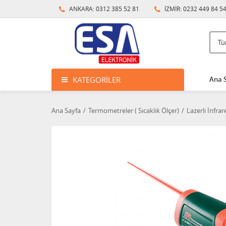
ANKARA: 0312 385 52 81
İZMİR: 0232 449 84 5
KATEGORILER
Ana 
Ana Sayfa
Termometreler ( Sıcaklık Ölçer)
Lazerli İnfra