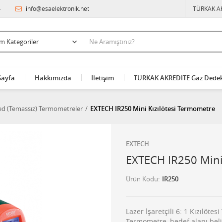
4
info@esaelektronik.net
TÜRKAK A
Sayfa
Hakkımızda
İletişim
TÜRKAK AKREDİTE Gaz Dedek
red (Temassız) Termometreler
EXTECH IR250 Mini Kızılötesi Termometre
EXTECH
EXTECH IR250 Mini
Ürün Kodu
IR250
Lazer İşaretçili 6: 1 Kızılö
Termometre, hedef alanı belir