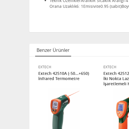
Teknik Özellikler
Aralık
IR Sıcaklık Aralığı
-4
Orana Uzaklık
6: 1
Emisivite
0.95 (sabit)
Boy
Benzer Ürünler
EXTECH
EXTECH
(-20...+260)
Extech 42510A (-50...+650)
Extech 42512 
mometre
İnfrared Termometre
İki Nokta La
İşaretlemeli
İnfrared Te