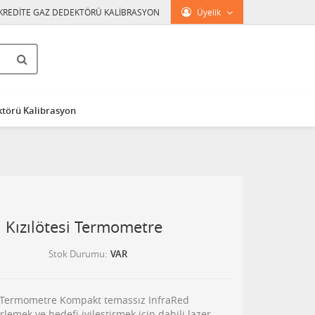
KREDİTE GAZ DEDEKTÖRÜ KALİBRASYON
Üyelik
törü Kalibrasyon
 Kızılötesi Termometre
Stok Durumu
VAR
tesi Termometre Kompakt temassız InfraRed
lemek ve hedefi iyileştirmek için dahili lazer