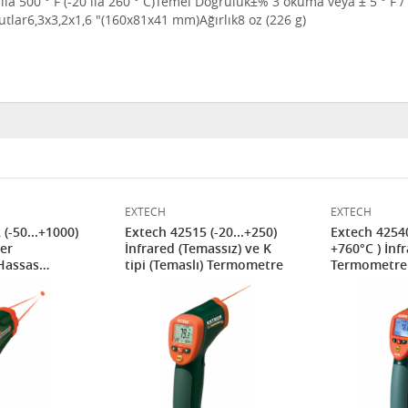
 ila 500 ° F (-20 ila 260 ° C)
Temel Doğruluk
±% 3 okuma veya ± 5 ° F / 
utlar
6,3x3,2x1,6 "(160x81x41 mm)
Ağırlık
8 oz (226 g)
EXTECH
EXTECH
(-50...+1000)
Extech 42515 (-20...+250)
Extech 42540
zer
İnfrared (Temassız) ve K
+760°C ) İnf
 Hassas
tipi (Temaslı) Termometre
Termometre
rmometre