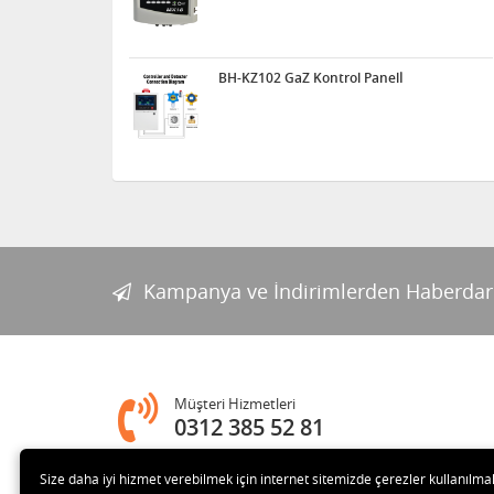
BH-KZ102 GaZ Kontrol Panelİ
Kampanya ve İndirimlerden Haberdar
Müşteri Hizmetleri
0312 385 52 81
Size daha iyi hizmet verebilmek için internet sitemizde çerezler kullanılma
Adres