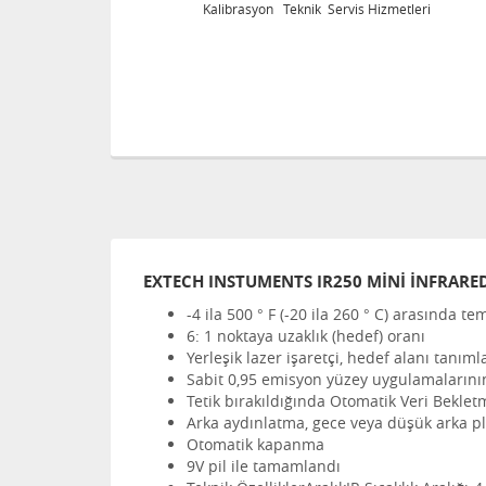
eknik Servis Hizmetleri
Kalibrasyon Teknik Servis
EXTECH INSTUMENTS IR250 MİNİ İNFRARE
-4 ila 500 ° F (-20 ila 260 ° C) arasında te
6: 1 noktaya uzaklık (hedef) oranı
Yerleşik lazer işaretçi, hedef alanı tanımla
Sabit 0,95 emisyon yüzey uygulamalarını
Tetik bırakıldığında Otomatik Veri Beklet
Arka aydınlatma, gece veya düşük arka pla
Otomatik kapanma
9V pil ile tamamlandı