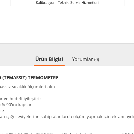
 Hizmetleri
Kalibrasyon Teknik Servis Hizmetleri
Ürün Bilgisi
Yorumlar
(0)
D (TEMASSIZ) TERMOMETRE
massız sıcaklık ölçümleri alın
r ve hedefi iyileştirir
n% 90'ını kapsar
me
n ışığı seviyelerine sahip alanlarda ölçüm yapmak için ekranı aydı