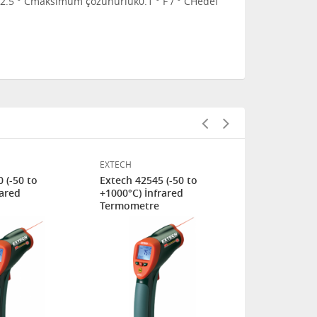
2.5 ° C
maksimum çözünürlük
0.1 ° F / ° C
Hedef
EXTECH
EXTECH
 (-50 to
Extech 42545 (-50 to
Extech 42570
rared
+1000°C) İnfrared
Kızılötesi 
Termometre