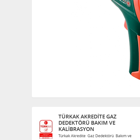
KREDITE GAZ
TÜRKAK AKREDITE
Ü BAKIM VE
DEDEKTÖRÜ BAKI
SYON
KALIBRASYON
te Gaz Dedektörü Bakım ve
Türkak Akredite Gaz Ded