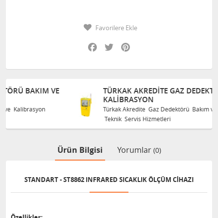
Favorilere Ekle
Facebook
Twitter
Pinterest
E
TÜRKAK AKREDITE GAZ DEDEKTÖRÜ BAKIM VE
KALIBRASYON
Türkak Akredite Gaz Dedektörü Bakım ve Kalibrasyon
Teknik Servis Hizmetleri
Ürün Bilgisi
Yorumlar
(0)
STANDART - ST8862 INFRARED SICAKLIK ÖLÇÜM CIHAZI
Özellikler: