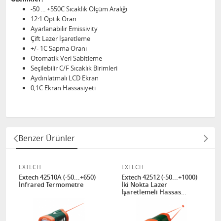
-50 ... +550C Sıcaklık Ölçüm Aralığı
12:1 Optik Oran
Ayarlanabilir Emissivity
Çift Lazer İşaretleme
+/- 1C Sapma Oranı
Otomatik Veri Sabitleme
Seçilebilir C/F Sıcaklık Birimleri
Aydınlatmalı LCD Ekran
0,1C Ekran Hassasiyeti
Benzer Ürünler
EXTECH
EXTECH
Extech 42510A (-50...+650)
Extech 42512 (-50...+1000)
İnfrared Termometre
İki Nokta Lazer
İşaretlemeli Hassas
İnfrared Termometre