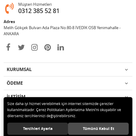
Müşteri Hizmetleri
0312 385 52 81
Adres
Melih Gökçek Bulvarı Ada Plaza No:80-8 İVEDİK OSB Yenimahalle -
ANKARA
KURUMSAL
ÖDEME
İLETİŞİM
Size daha iyi hizmet verebilmek için internet sitemizde çerezler
kullanılmaktadır. Çerez Politikaları Aydınlatma Metni’ni okuyabilir ve
© 2020 ESA ÖLÇÜM VE TEST CİHAZLARI ELEKTRONİK SAN TİC LTD ŞTİ
dilerseniz tercihlerinizi değiştirebilirsiniz.
Tüm hakları saklıdır.
Tercihleri Ayarla
Tümünü Kabul Et