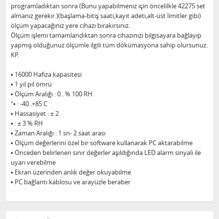
programladıktan sonra (Bunu yapabilmeniz için öncelilkle 42275 set
almanız gerekir.)(başlama-bitiş saati,kayıt adeti,alt-üst limitler gibi)
ölçüm yapacağınız yere cihazı bırakırsınız.
Ölçüm işlemi tamamlandıktan sonra cihazınızı bilgisayara bağlayıp
yapmış olduğunuz ölçümle ilgili tüm dökümasyona sahip olursunuz.
KP.
• 16000 Hafıza kapasitesi
• 1 yıl pil ömrü
• Ölçüm Aralığı : 0.. % 100 RH
°
• : -40 .+85 C
• Hassasiyet : ± 2
• : ± 3 % RH
• Zaman Aralığı : 1 sn- 2 saat arası
• Ölçüm değerlerini özel bir software kullanarak PC aktarabilme
• Önceden belirlenen sınır değerler aşıldığında LED alarm sinyali ile
uyarı verebilme
• Ekran üzerinden anlık değer okuyabilme
• PC bağlantı kablosu ve arayüzle beraber