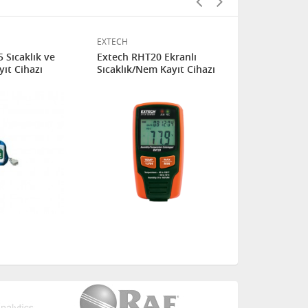
EXTECH
TFA
 Sıcaklık ve
Extech RHT20 Ekranlı
TFA 30.3039
ıt Cihazı
Sıcaklık/Nem Kayıt Cihazı
Kayıt Cihazı