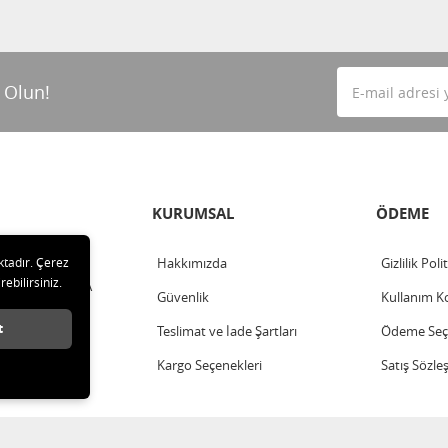
 Olun!
KURUMSAL
ÖDEME
ktadır. Çerez
Hakkımızda
Gizlilik Poli
rebilirsiniz.
ahalle - ANKARA
Güvenlik
Kullanım Ko
t
Teslimat ve İade Şartları
Ödeme Seçe
Kargo Seçenekleri
Satış Sözle