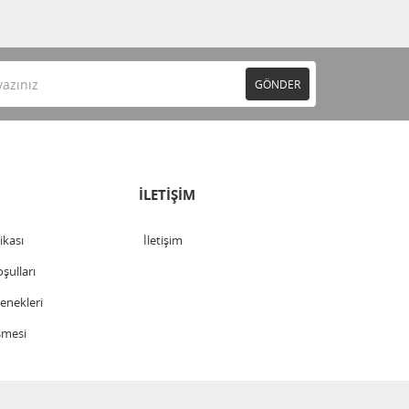
GÖNDER
İLETİŞİM
tikası
İletişim
şulları
nekleri
şmesi