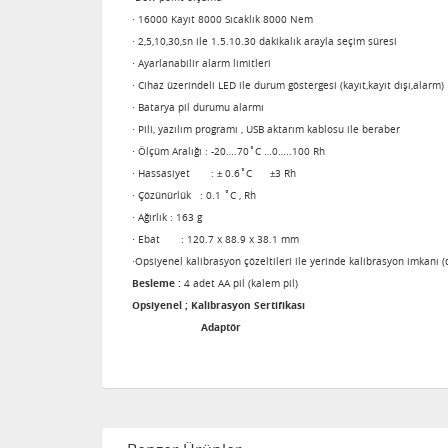
· 16000 Kayıt 8000 Sıcaklık 8000 Nem
· 2,5,10,30,sn ile 1.5.10.30 dakikalık arayla seçim süresi
· Ayarlanabilir alarm limitleri
· Cihaz üzerindeli LED ile durum göstergesi (kayıt,kayıt dışı,alarm)
· Batarya pil durumu alarmı
· Pili, yazılım programı , USB aktarım kablosu ile beraber
· Ölçüm Aralığı : -20….70˚C …0…..100 Rh
· Hassasiyet : ± 0.6˚C ±3 Rh
· Çözünürlük : 0.1 ˚C , Rh
· Ağırlık : 163 g
· Ebat : 120.7 x 88.9 x 38.1 mm
·Opsiyenel kalibrasyon çözeltileri ile yerinde kalibrasyon imkanı 
Besleme :
4 adet AA pil (kalem pil)
Opsiyenel ; Kalibrasyon Sertifikası
Adaptör