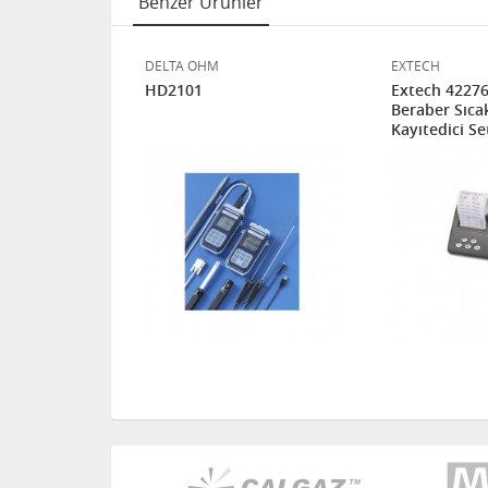
Benzer Ürünler
DELTA OHM
EXTECH
HD2101
Extech 42276 
Kayıt Cihazı
Beraber Sıca
Kayıtedici Se