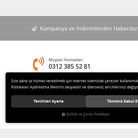
Kampanya ve İndirimlerden Haberdar
Müşteri Hizmetleri
0312 385 52 81
Size daha iyi hizmet verebilmek için internet sitemizde çerezler kullanılma
Adres
Politikaları Aydınlatma Metni’ni okuyabilir ve dilerseniz tercihlerinizi değişti
Melih Gökçek Bulvarı Ada Plaza No:80-8 İVEDİK OSB Yenim
Tercihleri Ayarla
Tümünü Kabul E
Gizlilik ve Çerez Politikası