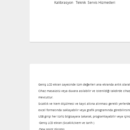
tleri
Kalibrasyon Teknik Servis Hizmetleri
Geniş LCD ekran sayesinde tüm değerleri ana ekranda anlık olarak
Cihaz masaüstü veya duvara asılabilir ve istenildiği takdirde cihaz 
mevcuttur.
Sıcaklık ve Nem ölçülmesi ve kayıt altına alınması gerekli yerlerd
excel formatında saklayabilir veya grafik programında görebilirsin
USB girişi her türlü bilgisayara takarak, programlayabilir veya içind
·Geniş LCD ekran (Sıcaklık,Nem ve tarih )
·Dew point ölçümü