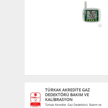
Z
TÜRKAK AKREDITE GAZ
DEDEKTÖRÜ BAKIM VE
KALIBRASYON
 Bakım ve
Türkak Akredite Gaz Dedektörü Bakım ve