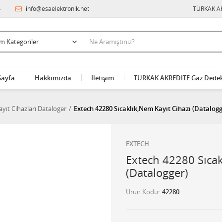
4
info@esaelektronik.net
TÜRKAK A
Sayfa
Hakkımızda
İletişim
TÜRKAK AKREDİTE Gaz Dedek
yıt Cihazları Dataloger
Extech 42280 Sıcaklık,Nem Kayıt Cihazı (Datalogg
EXTECH
Extech 42280 Sıcak
(Datalogger)
Ürün Kodu
42280