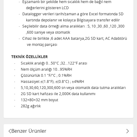
·
Eşzamanlı bir şekilde hem sıcaklık hem de bağıl nem
değerlerini gösteren LCD
·
Datalogger verileri tarih/zaman a göre Excel formatında SD
kartında depolanır ve kolayca Bilgisayara transfer edilir
·
Seçilebilir data örneği alma aralıkları : 5, 10 ,30 ,60 ,120 ,300
,600 saniye veya otomatik
·
Cihaz ile birlikte ;6 adet AAA batarya,2G SD kart, AC Adabtörü
ve montaj parçası
TEKNİK ÖZELLİKLER
·
Sıcaklık aralığı 0…50°C ;32…122°F arası
·
Nem ölçüm aralığı 10…95%RH
·
Çözünürlük 0.1 °F/°C ; 0.1%RH
·
Hassasiyet ±(1.8°F); ±(0.8°C) ; ±4%RH
·
5,10,30,60,120,300,600 sn veya otomatik data tutma aralıkları
·
2G SD kart hafızası ile 2,000K data kullanımı
·
132×80×32 mm boyut
·
282g ağırlık
Benzer Ürünler