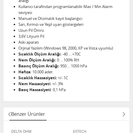
aralığı
Kullanıcı tarafından programlanabilir Max / Min Alarm
seviyesi
Manuel ve Otomatik kayıt başlangıcı
Sarı, Kırmızı ve Yeşil uyarı göstergeleri
Uzun Pil Ömrü
3,6V Lityum Pil
Askı aparatı
Orjinal Yazılım (Windows 98, 2000, XP ve Vista uyumlu)
Sıcaklık Ölçüm Aralığı:
-40 ... +70C
Nem Ölçüm Aralığı:
0 ... 100% RH
Basınç Ölçüm Aralığı:
950 ... 1050 hPa
Hafıza
: 10.000 adet
Sıcaklık Hassasiyeti:
+/- 1C
Nem Hassasiyeti
: +/- 3%
Basıç Hassasiyeti
: 0,1 hPa
Benzer Ürünler
DELTA OHM
EXTECH