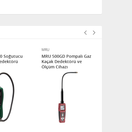
MRU
GMI
0 Soğutucu
MRU 500GD Pompalı Gaz
GMI GT Serisi GT40
edektörü
Kaçak Dedektörü ve
GT44 Modell
Ölçüm Cihazı