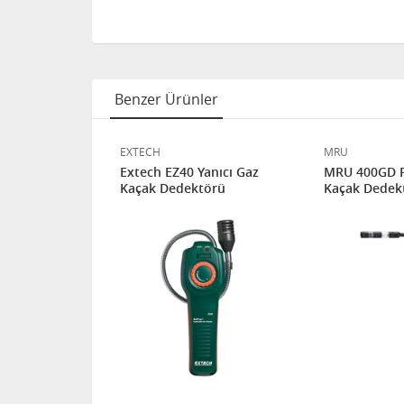
Benzer Ürünler
EXTECH
MRU
 Gaz Kaçak
Extech EZ40 Yanıcı Gaz
MRU 400GD P
Kaçak Dedektörü
Kaçak Dedek