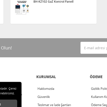
BH-KZ102 GaZ Kontrol Panelİ
 Olun!
KURUMSAL
ÖDEME
ktadır. Çerez
Hakkımızda
Gizlilik Poli
rebilirsiniz.
ahalle - ANKARA
Güvenlik
Kullanım Ko
t
Teslimat ve İade Şartları
Ödeme Seçe