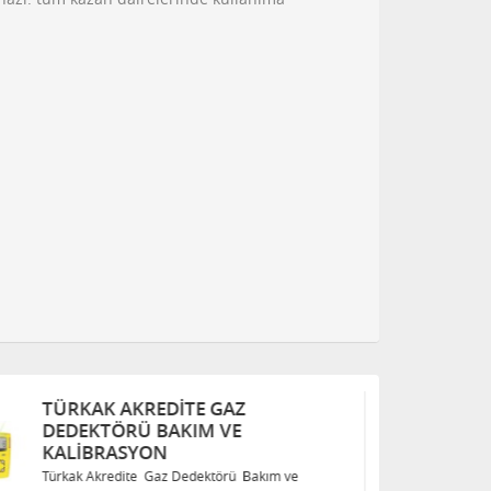
TÜRKAK AKREDITE GAZ
T
DEDEKTÖRÜ BAKIM VE
D
KALIBRASYON
K
Türkak Akredite Gaz Dedektörü Bakım ve
Tü