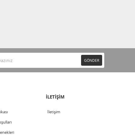
GÖNDER
İLETİŞİM
tikası
İletişim
şulları
nekleri