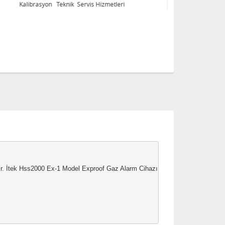
Kalibrasyon Teknik Servis Hizmetleri
Ka
İtek Hss2000 Ex-1 Model Exproof Gaz Alarm Cihazı Sanayi Tipi Mutfak, Kazan Da