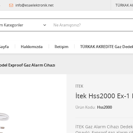
4
info@esaelektronik.net
TÜRKAK A
Sayfa
Hakkımızda
İletişim
TÜRKAK AKREDİTE Gaz Dedek
Model Exproof Gaz Alarm Cihazı
İTEK
İtek Hss2000 Ex-1
Ürün Kodu
Hss2000
İTEK Gaz Alarm Cihazı Dedekt
Onaylı). Exproof gaz alarm c