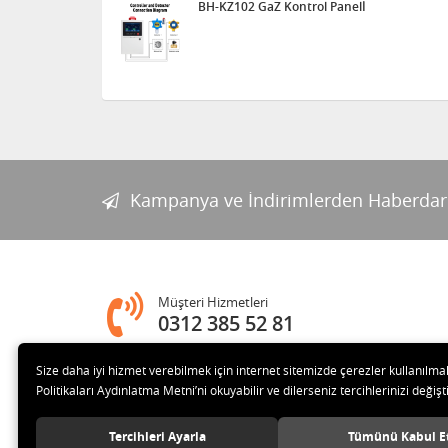
BH-KZ102 GaZ Kontrol Panelİ
Kampanya ve İndirimlerden Haberdar
Müşteri Hizmetleri
0312 385 52 81
Size daha iyi hizmet verebilmek için internet sitemizde çerezler kullanılma
Adres
Politikaları Aydınlatma Metni’ni okuyabilir ve dilerseniz tercihlerinizi değişti
Melih Gökçek Bulvarı Ada Plaza No:80-8 İVEDİK OSB Yenim
Tercihleri Ayarla
Tümünü Kabul E