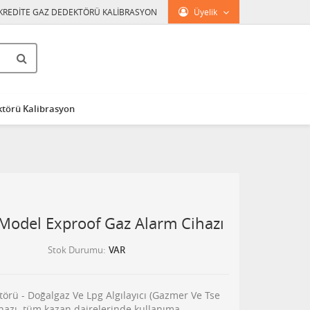
KREDİTE GAZ DEDEKTÖRÜ KALİBRASYON
Üyelik
törü Kalibrasyon
 Model Exproof Gaz Alarm Cihazı
Stok Durumu
VAR
örü - Doğalgaz Ve Lpg Algılayıcı (Gazmer Ve Tse
ihazı. tüm kazan dairelerinde kullanıma