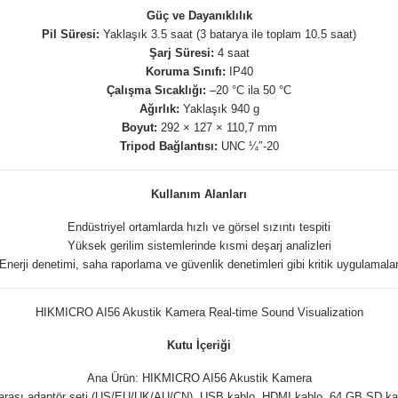
Güç ve Dayanıklılık
Pil Süresi:
Yaklaşık 3.5 saat (3 batarya ile toplam 10.5 saat)
Şarj Süresi:
4 saat
Koruma Sınıfı:
IP40
Çalışma Sıcaklığı:
–20 °C ila 50 °C
Ağırlık:
Yaklaşık 940 g
Boyut:
292 × 127 × 110,7 mm
Tripod Bağlantısı:
UNC ¼″-20
Kullanım Alanları
Endüstriyel ortamlarda hızlı ve görsel sızıntı tespiti
Yüksek gerilim sistemlerinde kısmi deşarj analizleri
Enerji denetimi, saha raporlama ve güvenlik denetimleri gibi kritik uygulamala
HIKMICRO AI56 Akustik Kamera Real-time Sound Visualization
Kutu İçeriği
Ana Ürün: HIKMICRO AI56 Akustik Kamera
uslararası adaptör seti (US/EU/UK/AU/CN), USB kablo, HDMI kablo, 64 GB SD ka