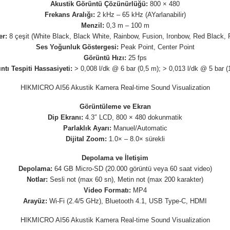
Akustik Görüntü Çözünürlüğü:
800 × 480
Frekans Aralığı:
2 kHz – 65 kHz (AYarlanabilir)
Menzil:
0,3 m – 100 m
er:
8 çeşit (White Black, Black White, Rainbow, Fusion, Ironbow, Red Black, 
Ses Yoğunluk Göstergesi:
Peak Point, Center Point
Görüntü Hızı:
25 fps
ıntı Tespiti Hassasiyeti:
> 0,008 l/dk @ 6 bar (0,5 m); > 0,013 l/dk @ 5 bar (
HIKMICRO AI56 Akustik Kamera Real-time Sound Visualization
Görüntüleme ve Ekran
Dip Ekranı:
4.3″ LCD, 800 × 480 dokunmatik
Parlaklık Ayarı:
Manuel/Automatic
Dijital Zoom:
1.0× – 8.0× sürekli
Depolama ve İletişim
Depolama:
64 GB Micro-SD (20.000 görüntü veya 60 saat video)
Notlar:
Sesli not (max 60 sn), Metin not (max 200 karakter)
Video Formatı:
MP4
Arayüz:
Wi-Fi (2.4/5 GHz), Bluetooth 4.1, USB Type-C, HDMI
HIKMICRO AI56 Akustik Kamera Real-time Sound Visualization