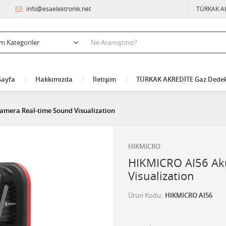
4
info@esaelektronik.net
TÜRKAK A
Sayfa
Hakkımızda
İletişim
TÜRKAK AKREDİTE Gaz Dedek
amera Real-time Sound Visualization
HIKMICRO
HIKMICRO AI56 Aku
Visualization
Ürün Kodu
HIKMICRO AI56