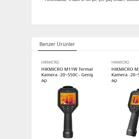
Benzer Ürünler
HIKMICRO
HIKMICRO
1 Termal
HIKMICRO M11W Termal
HIKMICRO M
550C–
Kamera -20~550C– Geniş
Kamera -20~
açı
açı