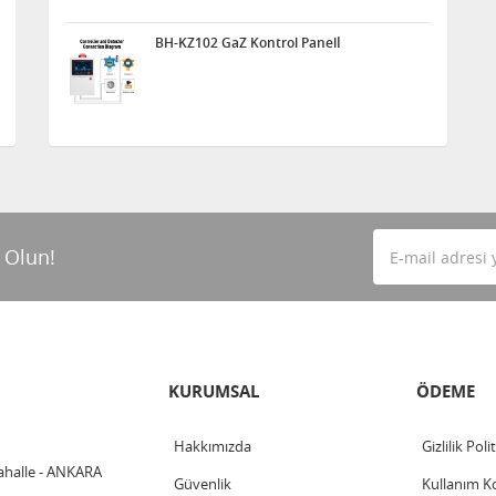
BH-KZ102 GaZ Kontrol Panelİ
 Olun!
KURUMSAL
ÖDEME
Hakkımızda
Gizlilik Poli
ahalle - ANKARA
Güvenlik
Kullanım Ko