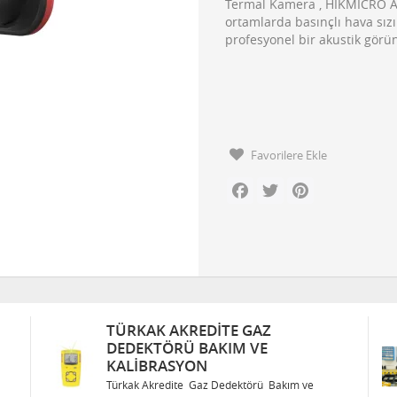
Termal Kamera , HIKMICRO A
ortamlarda basınçlı hava sızın
profesyonel bir akustik görü
Favorilere Ekle
Facebook
Twitter
Pinterest
TÜRKAK AKREDITE GAZ
DEDEKTÖRÜ BAKIM VE
KALIBRASYON
Türkak Akredite Gaz Dedektörü Bakım ve