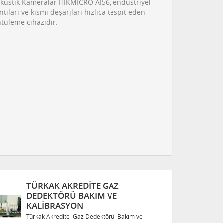
kustik Kameralar HIKMICRO AI56, endüstriyel
tıları ve kısmi deşarjları hızlıca tespit eden
ntüleme cihazıdır.
TÜRKAK AKREDITE GAZ
T
DEDEKTÖRÜ BAKIM VE
D
KALIBRASYON
K
Türkak Akredite Gaz Dedektörü Bakım ve
Tü