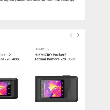
HIKMICRO
HIKMICRO
ocket2
HIKMICRO PocketE
HIKMICRO E
ra -20~400C
Termal Kamera -20~350C
Kamera -20