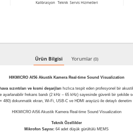
Kalibrasyon Teknik Servis Hizmetleri
Ürün Bilgisi
Yorumlar
(0)
HIKMICRO AI56 Akustik Kamera Real-time Sound Visualization
hava sızıntıları ve kısmi deşarjları
hızlıca tespit eden profesyonel bir akus
e ayarlanabilir frekans bandı (2 kHz – 65 kHz) sayesinde güvenli bir şekilde se
 480) dokunmatik ekran, Wi-Fi, USB-C ve HDMI arayüzü ile detaylı denetim v
HIKMICRO AI56 Akustik Kamera Real-time Sound Visualization
Teknik Özellikler
Mikrofon Sayısı:
64 adet düşük gürültülü MEMS