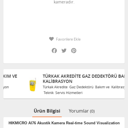
kameradır.
Favorilere Ekle
Facebook
Twitter
Pinterest
TÜRKAK AKREDITE GAZ DEDEKTÖRÜ BAKIM VE
KALIBRASYON
Türkak Akredite Gaz Dedektörü Bakım ve Kalibrasyon
Teknik Servis Hizmetleri
Ürün Bilgisi
Yorumlar
(0)
HIKMICRO AI76 Akustik Kamera Real-time Sound Visualization