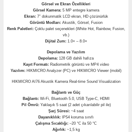
Görsel ve Ekran Özellikleri
Görsel Kamera:
5 MP entegre kamera
Ekran:
7″ dokunmatik LCD ekran, HD çözünürlük
Görüntü Modları:
Akustik, Görsel, Fusion
Renk Paletleri:
Çoklu palet seçenekleri (White Hot, Rainbow, Fusion,
vb.)
Dijital Zum:
1.0× – 8.0×
Depolama ve Yazılım
Depolama:
128 GB dahili hafıza
Kayıt Formatı:
Radiometrik görüntü ve MP4 video
Yazılım:
HIKMICRO Analyzer (PC) ve HIKMICRO Viewer (mobil)
HIKMICRO AI76 Akustik Kamera Real-time Sound Visualization
Bağlantı ve Güç
Bağlantı:
Wi-Fi, Bluetooth 5.0, USB Type-C, HDMI
Pil Ömrü:
Yaklaşık 5 saat (2 adet çıkarılabilir pil ile)
Şarj Süresi:
~4 saat
Dayanıklılık:
IP54 koruma sınıfı
Çalışma Sıcaklığı:
–20 °C ila 50 °C
Ağırlık:
~1,5 kg