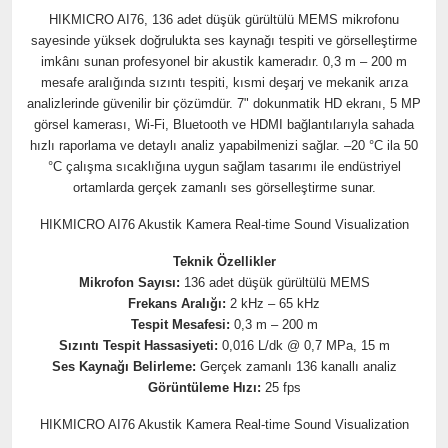
HIKMICRO AI76, 136 adet düşük gürültülü MEMS mikrofonu
sayesinde yüksek doğrulukta ses kaynağı tespiti ve görselleştirme
imkânı sunan profesyonel bir akustik kameradır. 0,3 m – 200 m
mesafe aralığında sızıntı tespiti, kısmi deşarj ve mekanik arıza
analizlerinde güvenilir bir çözümdür. 7" dokunmatik HD ekranı, 5 MP
görsel kamerası, Wi-Fi, Bluetooth ve HDMI bağlantılarıyla sahada
hızlı raporlama ve detaylı analiz yapabilmenizi sağlar. –20 °C ila 50
°C çalışma sıcaklığına uygun sağlam tasarımı ile endüstriyel
ortamlarda gerçek zamanlı ses görselleştirme sunar.
HIKMICRO AI76 Akustik Kamera Real-time Sound Visualization
Teknik Özellikler
Mikrofon Sayısı:
136 adet düşük gürültülü MEMS
Frekans Aralığı:
2 kHz – 65 kHz
Tespit Mesafesi:
0,3 m – 200 m
Sızıntı Tespit Hassasiyeti:
0,016 L/dk @ 0,7 MPa, 15 m
Ses Kaynağı Belirleme:
Gerçek zamanlı 136 kanallı analiz
Görüntüleme Hızı:
25 fps
HIKMICRO AI76 Akustik Kamera Real-time Sound Visualization