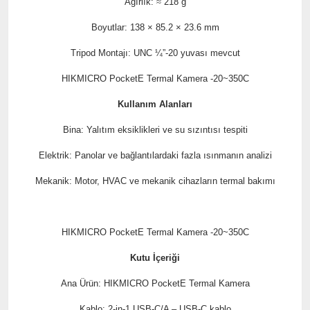
Ağırlık:
≈
218 g
Boyutlar: 138 × 85.2 × 23.6 mm
Tripod Montajı: UNC ¼”-20 yuvası mevcut
HIKMICRO PocketE Termal Kamera -20~350C
Kullanım Alanları
Bina: Yalıtım eksiklikleri ve su sızıntısı tespiti
Elektrik: Panolar ve bağlantılardaki fazla ısınmanın analizi
Mekanik: Motor, HVAC ve mekanik cihazların termal bakımı
HIKMICRO PocketE Termal Kamera -20~350C
Kutu İçeriği
Ana Ürün: HIKMICRO PocketE Termal Kamera
Kablo: 2-in-1 USB-C/A – USB-C kablo