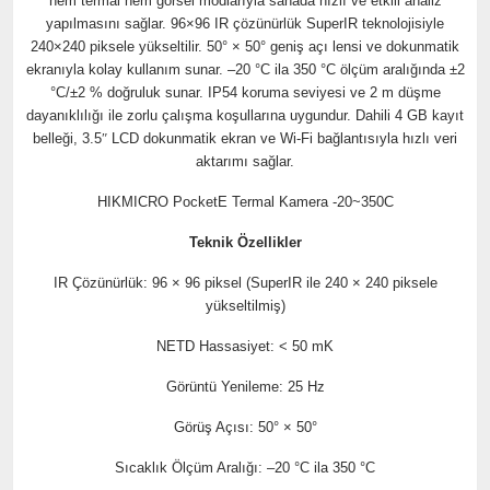
hem termal hem görsel modlarıyla sahada hızlı ve etkili analiz
yapılmasını sağlar. 96×96 IR çözünürlük SuperIR teknolojisiyle
240×240 piksele yükseltilir. 50° × 50° geniş açı lensi ve dokunmatik
ekranıyla kolay kullanım sunar. –20 °C ila 350 °C ölçüm aralığında ±2
°C/±2 % doğruluk sunar. IP54 koruma seviyesi ve 2 m düşme
dayanıklılığı ile zorlu çalışma koşullarına uygundur. Dahili 4 GB kayıt
belleği, 3.5
″
LCD dokunmatik ekran ve Wi-Fi bağlantısıyla hızlı veri
aktarımı sağlar.
HIKMICRO PocketE Termal Kamera -20~350C
Teknik Özellikler
IR Çözünürlük: 96 × 96 piksel (SuperIR ile 240 × 240 piksele
yükseltilmiş)
NETD Hassasiyet: < 50 mK
Görüntü Yenileme: 25 Hz
Görüş Açısı: 50° × 50°
Sıcaklık Ölçüm Aralığı: –20 °C ila 350 °C