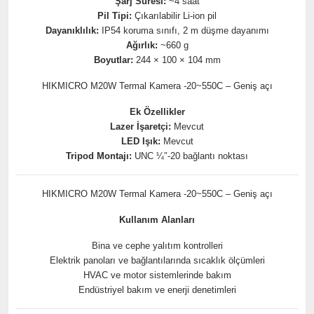
Şarj Süresi:
~4 saat
Pil Tipi:
Çıkarılabilir Li-ion pil
Dayanıklılık:
IP54 koruma sınıfı, 2 m düşme dayanımı
Ağırlık:
~660 g
Boyutlar:
244 × 100 × 104 mm
HIKMICRO M20W Termal Kamera -20~550C – Geniş açı
Ek Özellikler
Lazer İşaretçi:
Mevcut
LED Işık:
Mevcut
Tripod Montajı:
UNC ¼″-20 bağlantı noktası
HIKMICRO M20W Termal Kamera -20~550C – Geniş açı
Kullanım Alanları
Bina ve cephe yalıtım kontrolleri
Elektrik panoları ve bağlantılarında sıcaklık ölçümleri
HVAC ve motor sistemlerinde bakım
Endüstriyel bakım ve enerji denetimleri