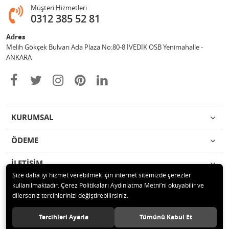
Müşteri Hizmetleri
0312 385 52 81
Adres
Melih Gökçek Bulvarı Ada Plaza No:80-8 İVEDİK OSB Yenimahalle -
ANKARA
KURUMSAL
ÖDEME
İLETİŞİM
Size daha iyi hizmet verebilmek için internet sitemizde çerezler
kullanılmaktadır. Çerez Politikaları Aydınlatma Metni’ni okuyabilir ve
© 2020 ESA ÖLÇÜM VE TEST CİHAZLARI ELEKTRONİK SAN TİC LTD ŞTİ
dilerseniz tercihlerinizi değiştirebilirsiniz.
Tüm hakları saklıdır.
Tercihleri Ayarla
Tümünü Kabul Et