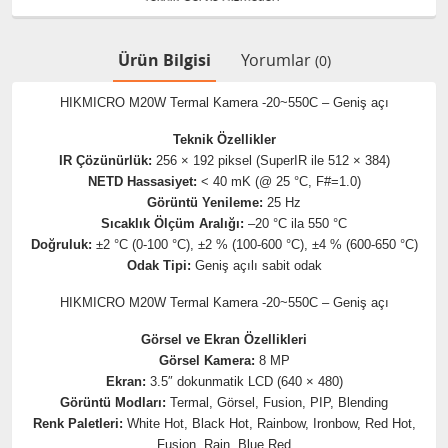
Ürün Bilgisi
Yorumlar
(0)
HIKMICRO M20W Termal Kamera -20~550C – Geniş açı
Teknik Özellikler
IR Çözünürlük:
256 × 192 piksel (SuperIR ile 512 × 384)
NETD Hassasiyet:
< 40 mK (@ 25 °C, F#=1.0)
Görüntü Yenileme:
25 Hz
Sıcaklık Ölçüm Aralığı:
–20 °C ila 550 °C
Doğruluk:
±2 °C (0-100 °C), ±2 % (100-600 °C), ±4 % (600-650 °C)
Odak Tipi:
Geniş açılı sabit odak
HIKMICRO M20W Termal Kamera -20~550C – Geniş açı
Görsel ve Ekran Özellikleri
Görsel Kamera:
8 MP
Ekran:
3.5″ dokunmatik LCD (640 × 480)
Görüntü Modları:
Termal, Görsel, Fusion, PIP, Blending
Renk Paletleri:
White Hot, Black Hot, Rainbow, Ironbow, Red Hot,
Fusion, Rain, Blue Red