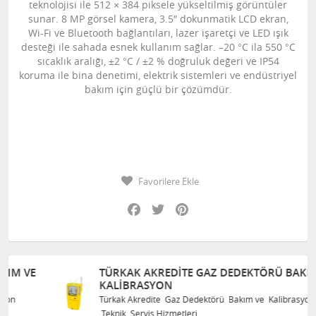
teknolojisi ile 512 × 384 piksele yükseltilmiş görüntüler
sunar. 8 MP görsel kamera, 3.5″ dokunmatik LCD ekran,
Wi-Fi ve Bluetooth bağlantıları, lazer işaretçi ve LED ışık
desteği ile sahada esnek kullanım sağlar. –20 °C ila 550 °C
sıcaklık aralığı, ±2 °C / ±2 % doğruluk değeri ve IP54
koruma ile bina denetimi, elektrik sistemleri ve endüstriyel
bakım için güçlü bir çözümdür.
Favorilere Ekle
Facebook
Twitter
Pinterest
TÜRKAK AKREDITE GAZ DEDEKTÖRÜ BAKIM VE
KALIBRASYON
Türkak Akredite Gaz Dedektörü Bakım ve Kalibrasyon
Teknik Servis Hizmetleri