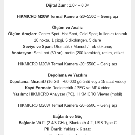
Dijital Zum:
1.0× – 8.0×
HIKMICRO M20W Termal Kamera -20~550C – Geniş açı
Ölçüm ve Analiz
Ölçüm Araçları:
Center Spot, Hot Spot, Cold Spot; kullanıcı tanımlı
10 nokta, 1 çizgi, 5 dikdörtgen, 5 daire
Seviye ve Span:
Otomatik / Manuel / Tek dokunuş
Anotasyon:
Sesli not (60 sn), metin (200 karakter), resim, etiket
HIKMICRO M20W Termal Kamera -20~550C – Geniş açı
Depolama ve Yazılım
Depolama:
MicroSD (16 GB, ~60.000 görüntü veya 15 saat video)
Kayıt Formatı:
Radiometrik JPEG ve MP4 video
Yazılım:
HIKMICRO Analyzer (PC), HIKMICRO Viewer (mobil)
HIKMICRO M20W Termal Kamera -20~550C – Geniş açı
Bağlantı ve Güç
Bağlantı:
Wi-Fi (2.4/5 GHz), Bluetooth 4.2, USB Type-C
Pil Ömrü:
Yaklaşık 6 saat