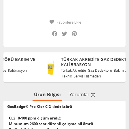
Favorilere Ekle
Facebook
Twitter
Pinterest
VE
TÜRKAK AKREDITE GAZ DEDEKTÖRÜ BAKIM VE
KALIBRASYON
Türkak Akredite Gaz Dedektörü Bakım ve Kalibrasyon
Teknik Servis Hizmetleri
Ürün Bilgisi
Yorumlar
(0)
GasBadge® Pro Klor Cl2 dedektörü
CL2
0-100 ppm ölçüm aralığı
Minumum 2600 saat düzenli çalışma pil ömrü.