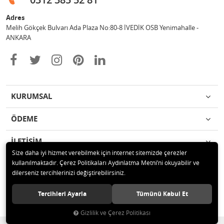
Adres
Melih Gökçek Bulvarı Ada Plaza No:80-8 İVEDİK OSB Yenimahalle -
ANKARA
KURUMSAL
ÖDEME
İLETİŞİM
Size daha iyi hizmet verebilmek için internet sitemizde çerezler
kullanılmaktadır. Çerez Politikaları Aydınlatma Metni’ni okuyabilir ve
© 2020 ESA ÖLÇÜM VE TEST CİHAZLARI ELEKTRONİK SAN TİC LTD ŞTİ
dilerseniz tercihlerinizi değiştirebilirsiniz.
Tüm hakları saklıdır.
Tercihleri Ayarla
Tümünü Kabul Et
Gizlilik ve Çerez Politikası
®
Hipotenüs
Yeni Nesil E-Ticaret Sistemleri ile Hazırlanmıştır.