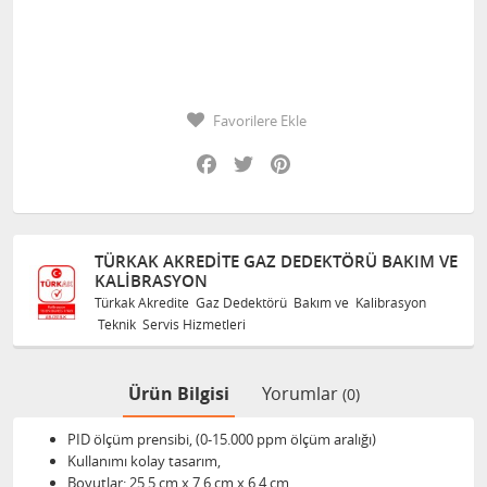
Favorilere Ekle
Facebook
Twitter
Pinterest
TÜRKAK AKREDITE GAZ DEDEKTÖRÜ BAKIM VE
KALIBRASYON
Türkak Akredite Gaz Dedektörü Bakım ve Kalibrasyon
Teknik Servis Hizmetleri
Ürün Bilgisi
Yorumlar
(0)
PID ölçüm prensibi, (0-15.000 ppm ölçüm aralığı)
Kullanımı kolay tasarım,
Boyutlar: 25.5 cm x 7.6 cm x 6.4 cm,