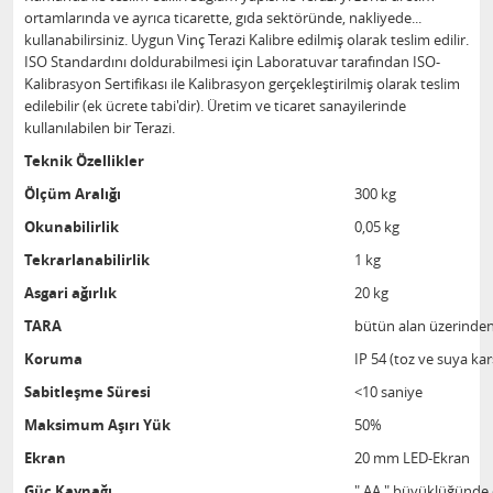
ortamlarında ve ayrıca ticarette, gıda sektöründe, nakliyede...
kullanabilirsiniz. Uygun Vinç Terazi Kalibre edilmiş olarak teslim edilir.
ISO Standardını doldurabilmesi için Laboratuvar tarafından ISO-
Kalibrasyon Sertifikası ile Kalibrasyon gerçekleştirilmiş olarak teslim
edilebilir (ek ücrete tabi'dir). Üretim ve ticaret sanayilerinde
kullanılabilen bir Terazi.
Teknik Özellikler
Ölçüm Aralığı
300 kg
Okunabilirlik
0,05 kg
Tekrarlanabilirlik
1 kg
Asgari ağırlık
20 kg
TARA
bütün alan üzerinde
Koruma
IP 54 (toz ve suya kar
Sabitleşme Süresi
<10 saniye
Maksimum Aşırı Yük
50%
Ekran
20 mm LED-Ekran
Güç Kaynağı
" AA " büyüklüğünde d