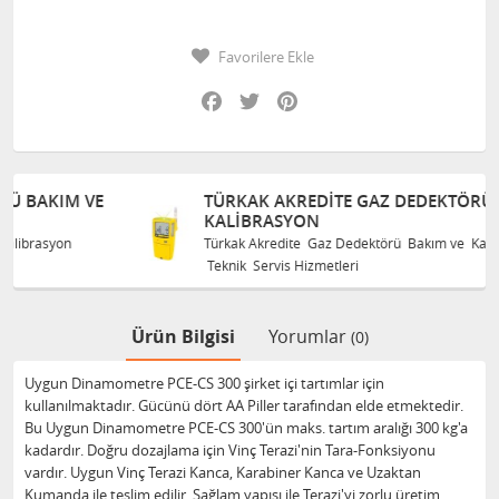
Favorilere Ekle
Facebook
Twitter
Pinterest
E
TÜRKAK AKREDITE GAZ DEDEKTÖRÜ BAKIM VE
KALIBRASYON
Türkak Akredite Gaz Dedektörü Bakım ve Kalibrasyon
Teknik Servis Hizmetleri
Ürün Bilgisi
Yorumlar
(0)
Uygun Dinamometre PCE-CS 300 şirket içi tartımlar için
kullanılmaktadır. Gücünü dört AA Piller tarafından elde etmektedir.
Bu Uygun Dinamometre PCE-CS 300'ün maks. tartım aralığı 300 kg'a
kadardır. Doğru dozajlama için Vinç Terazi'nin Tara-Fonksiyonu
vardır. Uygun Vinç Terazi Kanca, Karabiner Kanca ve Uzaktan
Kumanda ile teslim edilir. Sağlam yapısı ile Terazi'yi zorlu üretim