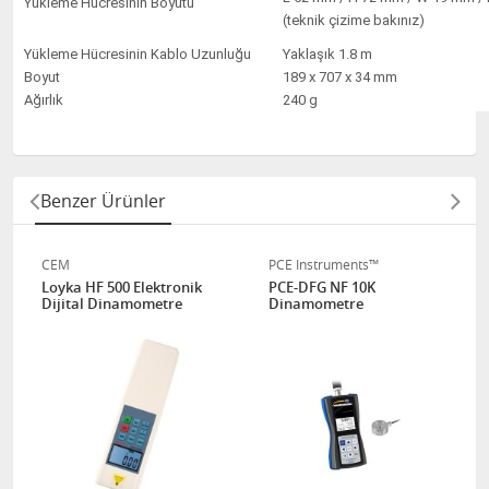
Yükleme Hücresinin Boyutu
(teknik çizime bakınız)
Yükleme Hücresinin Kablo Uzunluğu
Yaklaşık 1.8 m
Boyut
189 x 707 x 34 mm
Ağırlık
240 g
Benzer Ürünler
CEM
PCE Instruments™
Loyka HF 500 Elektronik
PCE-DFG NF 10K
Dijital Dinamometre
Dinamometre