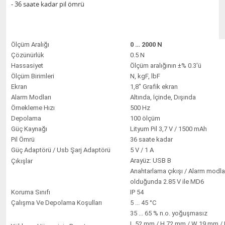
- 36 saate kadar pil ömrü
Ölçüm Aralığı
0 … 2000 N
Çözünürlük
0.5 N
Hassasiyet
Ölçüm aralığının ±% 0.3'ü
Ölçüm Birimleri
N, kgF, lbF
Ekran
1,8" Grafik ekran
Alarm Modları
Altında, İçinde, Dışında
Örnekleme Hızı
500 Hz
Depolama
100 ölçüm
Güç Kaynağı
Lityum Pil 3,7 V / 1500 mAh
Pil Ömrü
36 saate kadar
Güç Adaptörü / Usb Şarj Adaptörü
5 V / 1 A
Arayüz: USB B
Çıkışlar
Anahtarlama çıkışı / Alarm modlar
olduğunda 2.85 V ile MD6
Koruma Sınıfı
IP 54
Çalışma Ve Depolama Koşulları
5 ... 45 °C
35 ... 65 % n.o. yoğuşmasız
L 52 mm / H 72 mm / W 19 mm / M