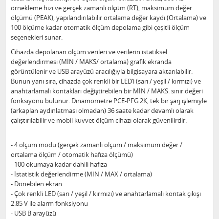
örnekleme hızı ve gerçek zamanlı ölçüm (RT), maksimum değer
ölçümü (PEAK), yapılandırılabilir ortalama değer kaydı (Ortalama) ve
100 ölçüme kadar otomatik ölçüm depolama gibi çeşitli ölçüm
seçenekleri sunar.
Cihazda depolanan ölçüm verileri ve verilerin istatiksel
değerlendirmesi (MİN / MAKS/ ortalama) grafik ekranda
görüntülenir ve USB arayüzü aracılığıyla bilgisayara aktarılabilir.
Bunun yanı sıra, cihazda çok renkli bir LED’i (sarı / yeşil / kırmızı) ve
anahtarlamalı kontakları değiştirebilen bir MİN / MAKS. sınır değeri
fonksiyonu bulunur. Dinamometre PCE-PFG 2K, tek bir şarj işlemiyle
(arkaplan aydınlatması olmadan) 36 saate kadar devamlı olarak
çalıştırılabilir ve mobil kuvvet ölçüm cihazı olarak güvenilirdir.
- 4 ölçüm modu (gerçek zamanlı ölçüm / maksimum değer /
ortalama ölçüm / otomatik hafıza ölçümü)
- 100 okumaya kadar dahili hafıza
- İstatistik değerlendirme (MIN / MAX / ortalama)
- Dönebilen ekran
- Çok renkli LED (sarı / yeşil / kırmızı) ve anahtarlamalı kontak çıkışı
2.85 V ile alarm fonksiyonu
- USB B arayüzü