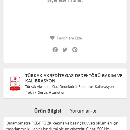
seçenekleri sunar.
Favorilere Ekle
Facebook
Twitter
Pinterest
TÜRKAK AKREDITE GAZ DEDEKTÖRÜ BAKIM VE
KALIBRASYON
Türkak Akredite Gaz Dedektörü Bakım ve Kalibrasyon
Teknik Servis Hizmetleri
Ürün Bilgisi
Yorumlar
(0)
Dinamometre PCE-PFG 2K, çekme ve basınç kuvveti ölçümleri için
tasarlanmış kullanışlı bir dijital ölçüm cihazıdır. Cihaz, 500 Hz