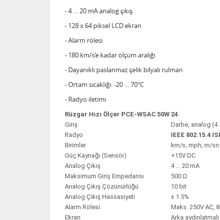
- 4 … 20 mA analog çıkış
- 128 x 64 piksel LCD ekran
- Alarm rölesi
- 180 km/s’e kadar ölçüm aralığı
- Dayanıklı paslanmaz çelik bilyalı rulman
- Ortam sıcaklığı: -20 … 70°C
- Radyo iletimi
Rüzgar Hızı Ölçer PCE-WSAC 50W 24
Giriş
Darbe, analog (4 
Radyo
IEEE 802.15.4 I
Birimler
km/s, mph, m/sn
Güç Kaynağı (Sensör)
+15V DC
Analog Çıkış
4 ... 20 mA
Maksimum Giriş Empedansı
500 Ω
Analog Çıkış Çözünürlüğü
10 bit
Analog Çıkış Hassasiyeti
± 1.5%
Alarm Rölesi
Maks. 250V AC, 8
Ekran
Arka aydınlatmalı