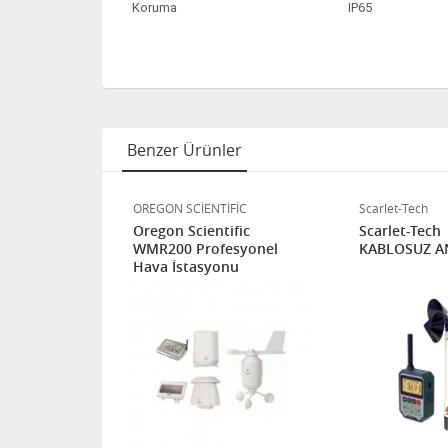
Koruma
IP65
Benzer Ürünler
OREGON SCİENTİFİC
Scarlet-Tech
 Wind
Oregon Scientific
Scarlet-Tech
mometre
WMR200 Profesyonel
KABLOSUZ 
Hava İstasyonu