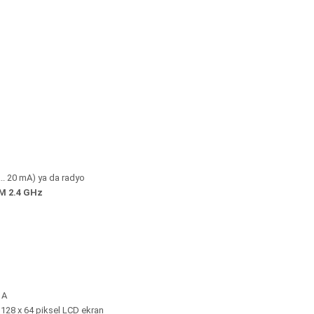
... 20 mA) ya da radyo
SM 2.4 GHz
 A
 128 x 64 piksel LCD ekran