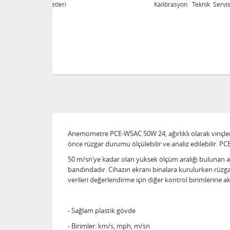
eri
Kalibrasyon Teknik Servis Hizmetleri
Anemometre PCE-WSAC 50W 24, ağırlıklı olarak vinçler
önce rüzgar durumu ölçülebilir ve analiz edilebilir. PC
50 m/sn’ye kadar olan yüksek ölçüm aralığı bulunan ane
bandındadır. Cihazın ekranı binalara kurulurken rüzga
verileri değerlendirme için diğer kontrol birimlerine akt
- Sağlam plastik gövde
- Birimler: km/s, mph, m/sn