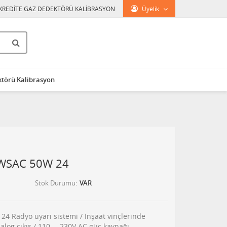
KREDİTE GAZ DEDEKTÖRÜ KALİBRASYON
Üyelik
törü Kalibrasyon
WSAC 50W 24
Stok Durumu
VAR
Radyo uyarı sistemi / İnşaat vinçlerinde
alog çıkış / 110 … 230V AC güç kaynağı