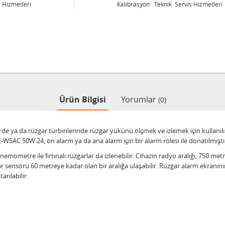
Kalibrasyon Teknik Servis Hizmetleri
Ürün Bilgisi
Yorumlar
(0)
de ya da rüzgar türbinlerinde rüzgar yükünü ölçmek ve izlemek için kullanıl
E-WSAC 50W 24, ön alarm ya da ana alarm için bir alarm rölesi ile donatılmıştı
mometre ile fırtınalı rüzgarlar da izlenebilir. Cihazın radyo aralığı, 750 met
r sensörü 60 metreye kadar olan bir aralığa ulaşabilir. Rüzgar alarm ekranın
arılabilir.