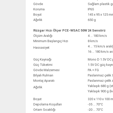
Gövde
Sağlam plastik 
Koruma
IP65
Boyut
145 x 95 x 125 m
Ağırlık
650 g
Rüzgar Hızı Ölçer PCE-WSAC 50W 24 Sensörü
Ölçüm Aralığı
4 ... 180 km/s
Minimum Başlangıç Hızı
8 km/s
4 … 15 km/s aralı
Hassasiyet
16 … 180 km/s ar
Güç Kaynağı
Mono D 1.5V DC p
Güç Tüketimi
1.5V DC güç kayna
Gövde Malzemesi
PA + FG
Bilyalı Rulman
Paslanmaz çelik
Montaj Aparatı
Paslanmaz çelik 
Yaklaşık 680 g (st
Ağırlık
Yaklaşık 900 g (k
Boyut
320 x 110 x 100 
Depolama Koşulları
-35 ... 70°C
Ortam Sıcaklığı
-20 ... 70°C