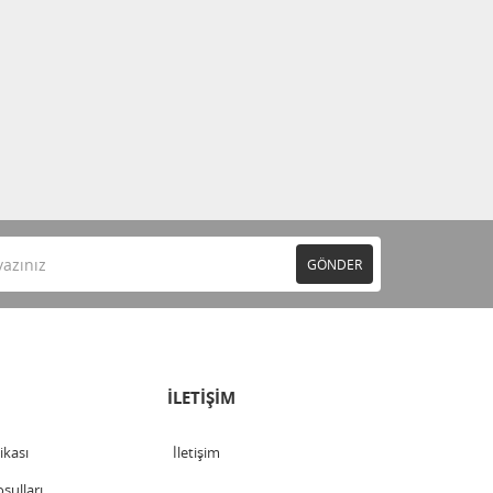
GÖNDER
İLETİŞİM
tikası
İletişim
şulları