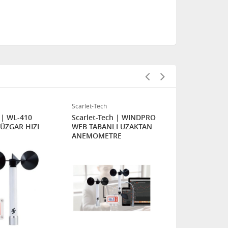
Scarlet-Tech
Scarlet-Tech
h | WL-410
Scarlet-Tech | WINDPRO
Scarlet-Tec
ÜZGAR HIZI
WEB TABANLI UZAKTAN
E10/WSD-E1
ANEMOMETRE
ANEMOMET