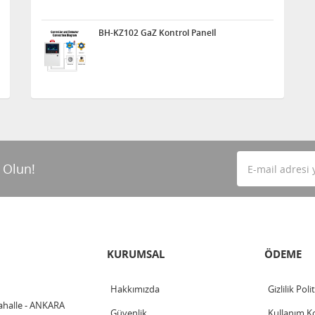
BH-KZ102 GaZ Kontrol Panelİ
 Olun!
KURUMSAL
ÖDEME
Hakkımızda
Gizlilik Poli
ahalle - ANKARA
Güvenlik
Kullanım Ko