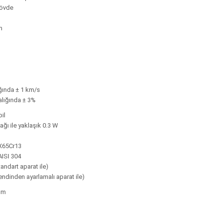
gövde
m
ğında ± 1 km/s
alığında ± 3%
il
ğı ile yaklaşık 0.3 W
 X65Cr13
AISI 304
andart aparat ile)
endinden ayarlamalı aparat ile)
mm