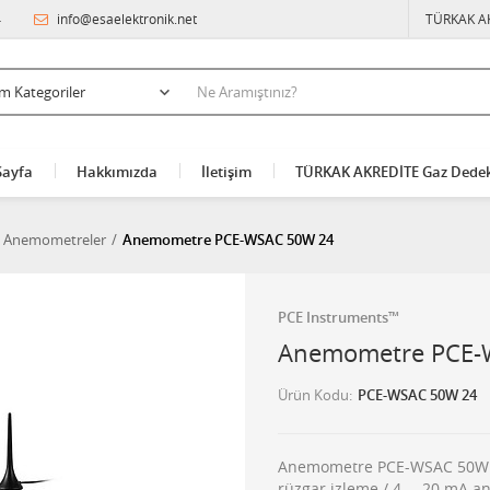
4
info@esaelektronik.net
TÜRKAK A
Sayfa
Hakkımızda
İletişim
TÜRKAK AKREDİTE Gaz Dedek
k Anemometreler
Anemometre PCE-WSAC 50W 24
PCE Instruments™
Anemometre PCE-
Ürün Kodu
PCE-WSAC 50W 24
Anemometre PCE-WSAC 50W 24 
rüzgar izleme / 4 … 20 mA an