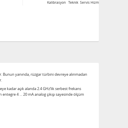
Kalibrasyon Teknik Servis Hizmetleri
Ka
ır. Bunun yanında, rüzgar türbini devreye alınmadan
r.
reye kadar açık alanda 2.4 GHz’lik serbest frekans
ın entegre 4 … 20 mA analog çıkışı sayesinde ölçüm