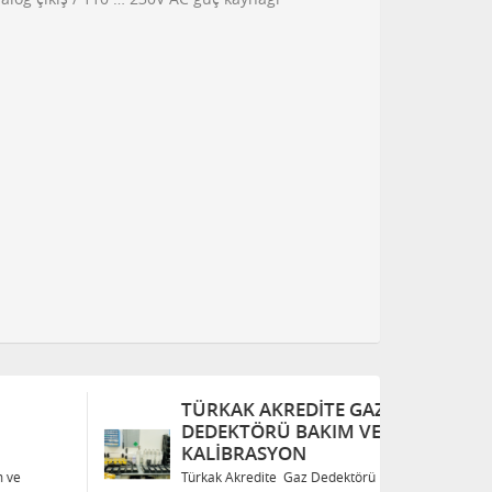
TÜRKAK AKREDITE GAZ
T
DEDEKTÖRÜ BAKIM VE
D
KALIBRASYON
K
Türkak Akredite Gaz Dedektörü Bakım ve
Tü