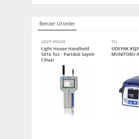
Benzer Ürünler
LİGHT HOUSE
TSI
6 Toz ve
Light House Handheld
SİDEPAK KİŞ
r
5016 Toz - Partikül Sayım
MONİTÖRÜ 
Cihazı