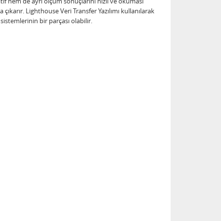
if hem de ayrı ölçüm sonuçlarını hızlı ve okuması
çıkarır. Lighthouse Veri Transfer Yazılımı kullanılarak
istemlerinin bir parçası olabilir.