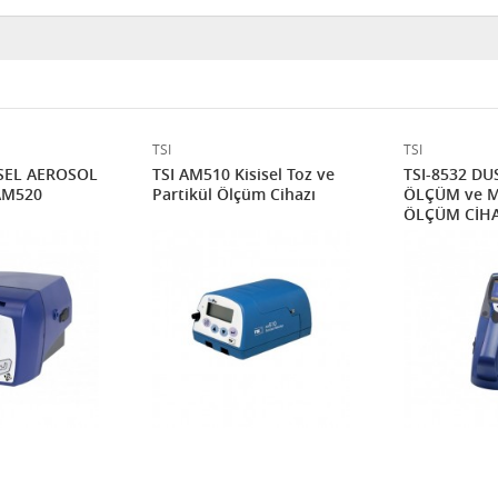
TSI
TSI
İSEL AEROSOL
TSI AM510 Kisisel Toz ve
TSI-8532 DUSTTRAK TOZ
AM520
Partikül Ölçüm Cihazı
ÖLÇÜM ve M
ÖLÇÜM CİHA