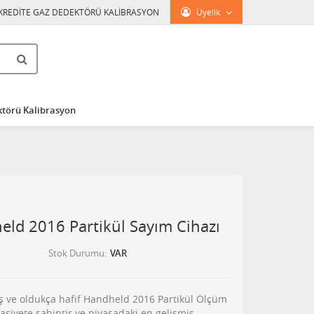
KREDİTE GAZ DEDEKTÖRÜ KALİBRASYON
Üyelik
törü Kalibrasyon
eld 2016 Partikül Sayım Cihazı
Stok Durumu
VAR
ş ve oldukça hafif Handheld 2016 Partikül Ölçüm
iyete sahiptir ve piyasadaki en gelişmiş