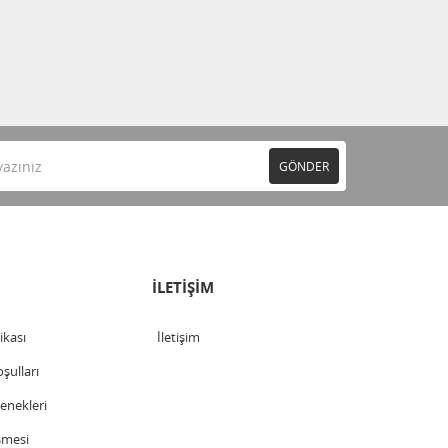
GÖNDER
İLETİŞİM
tikası
İletişim
şulları
nekleri
şmesi