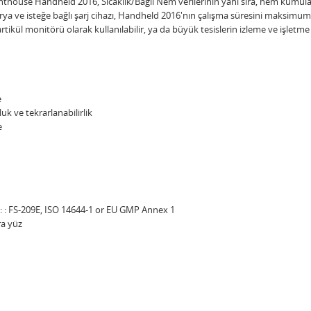
thouse Handheld 2016, Sıcaklık/Bağıl Nem verilerinin yanı sıra, hem kümülat
ya ve isteğe bağlı şarj cihazı, Handheld 2016'nın çalışma süresini maksimuma 
tikül monitörü olarak kullanılabilir, ya da büyük tesislerin izleme ve işletme s
e
k ve tekrarlanabilirlik
e
ı: : FS-209E, ISO 14644-1 or EU GMP Annex 1
ra yüz