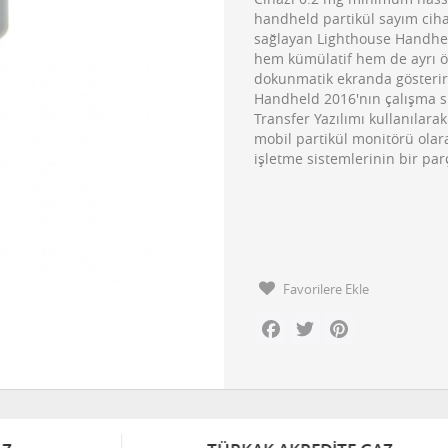
handheld partikül sayım ciha
sağlayan Lighthouse Handheld
hem kümülatif hem de ayrı öl
dokunmatik ekranda gösterir. 
Handheld 2016'nın çalışma s
Transfer Yazılımı kullanılara
mobil partikül monitörü olara
işletme sistemlerinin bir parç
Favorilere Ekle
Facebook
Twitter
Pinterest