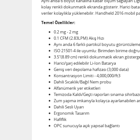
Aynı anda 6 boyut kanalına kadar ölçüm sağlayan Ligh
kolay renkli dokunmatik ekranda gösterir. Harici batar
veriler kolaylıkla yüklenebilir. Handheld 2016 mobil par
Temel Özellikler:
0.2 mg - 2 mg
0.1 CFM (2.83LPM) Akış Hızı
Aynı anda 6 farklı partikül boyutu görüntülem
ISO 21501-4 ile uyumlu: Birimden birime doğrulu
3.5"(8.89 cm) renkli dokunmatik ekran gösterg
Harici/şarj edilebilir Li-Ion Batarya
Geniş veri depolama hafızası (3,000 data)
Konsantrasyon Limiti - 4,000,000/ft3
Dahili Sıcaklık/Bağıl Nem probu
Alfanümerik yer etiketleri
Temizoda Kaldı/Geçti raporları sınama sihirbaz
Zum yapma imkanıyla kolayca ayarlanabilen a
Dahili Sesli Uyarı
Ergonomik Tasarım
Hafiflik
OPC sunucuyla açık yapısal bağlantı