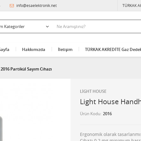
4
info@esaelektronik.net
TÜRKAK A
Sayfa
Hakkımızda
İletişim
TÜRKAK AKREDİTE Gaz Dedek
2016 Partikül Sayım Cihazı
LİGHT HOUSE
Light House Handh
Ürün Kodu
2016
Ergonomik olarak tasarlanmı
Cihazı 0.2 mg minimum hassas