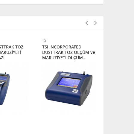
TSI
TSI
TSI INCORPORATED
TSI 9306 A
ARUZİYETİ
DUSTTRAK TOZ ÖLÇÜM ve
PORTATİF P
ZI
MARUZİYETİ ÖLÇÜM
ÖLÇER
CİHAZI -8533