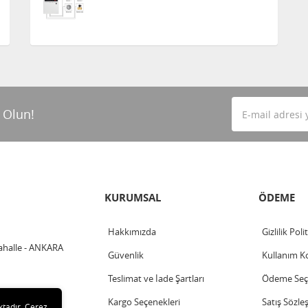
 Olun!
KURUMSAL
ÖDEME
Hakkımızda
Gizlilik Poli
ahalle - ANKARA
Güvenlik
Kullanım Ko
Teslimat ve İade Şartları
Ödeme Seçe
Kargo Seçenekleri
Satış Sözle
ktadır. Çerez