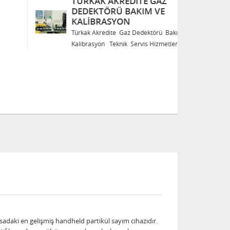
TÜRKAK AKREDITE GAZ
T
DEDEKTÖRÜ BAKIM VE
D
KALIBRASYON
K
Türkak Akredite Gaz Dedektörü Bakım ve
Tü
Kalibrasyon Teknik Servis Hizmetleri
Ka
adaki en gelişmiş handheld partikül sayım cihazıdır.