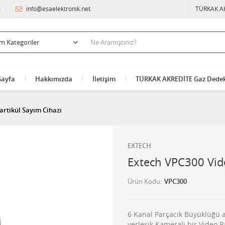
4
info@esaelektronik.net
TÜRKAK A
Sayfa
Hakkımızda
İletişim
TÜRKAK AKREDİTE Gaz Dedek
artikül Sayım Cihazı
EXTECH
Extech VPC300 Vide
Ürün Kodu
VPC300
6 Kanal Parçacık Büyüklüğü a
yerleşik Kameralı bir Video P