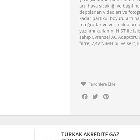
artı hava sıcaklığı ve bağıl n
depolanan videoları ve fotoğr
kadar partikül boyutu artı hav
fotoğraflar ve veri noktaları 
yazılımı kullanın. NIST ile izl
sahip Evrensel AC Adaptörü / 
filtre, 7,4V NiMH pil ve sert, 
Favorilere Ekle
Facebook
Twitter
Pinterest
TÜRKAK AKREDITE GAZ