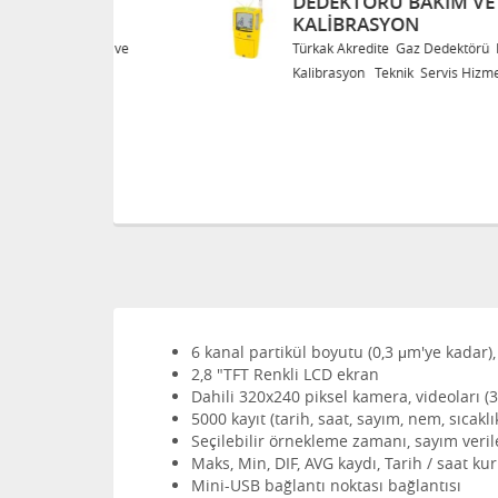
DEDEKTÖRÜ BAKIM VE
KALIBRASYON
Bakım ve
Türkak Akredite Gaz Dedektörü Bakım ve
eri
Kalibrasyon Teknik Servis Hizmetleri
6 kanal partikül boyutu (0,3 μm'ye kadar
2,8 "TFT Renkli LCD ekran
Dahili 320x240 piksel kamera, videoları (
5000 kayıt (tarih, saat, sayım, nem, sıcak
Seçilebilir örnekleme zamanı, sayım veri
Maks, Min, DIF, AVG kaydı, Tarih / saat 
Mini-USB bağlantı noktası bağlantısı