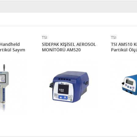
TSI
TSI
 Handheld
SİDEPAK KİŞİSEL AEROSOL
TSI AM510 Ki
rtikül Sayım
MONİTÖRÜ AM520
Partikül Ölç