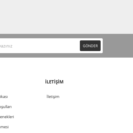
GÖNDER
İLETİŞİM
tikası
İletişim
şulları
nekleri
şmesi