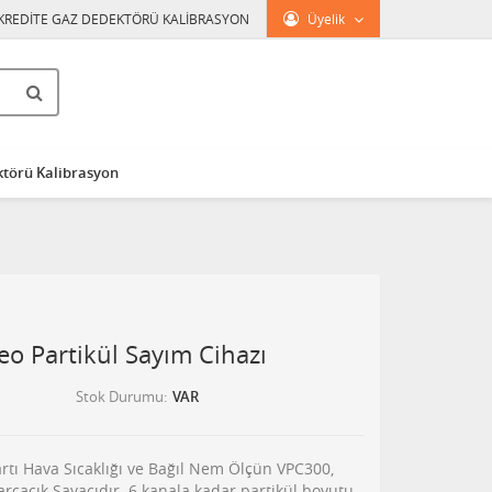
KREDİTE GAZ DEDEKTÖRÜ KALİBRASYON
Üyelik
törü Kalibrasyon
o Partikül Sayım Cihazı
Stok Durumu
VAR
rtı Hava Sıcaklığı ve Bağıl Nem Ölçün VPC300,
arçacık Sayacıdır. 6 kanala kadar partikül boyutu