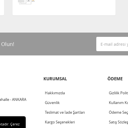
 Olun!
KURUMSAL
ÖDEME
Hakkımızda
Gizlilik Poli
ahalle - ANKARA
Güvenlik
Kullanım Ko
Teslimat ve İade Şartları
Ödeme Seçe
Kargo Seçenekleri
Satış Sözle
ktadır. Çerez