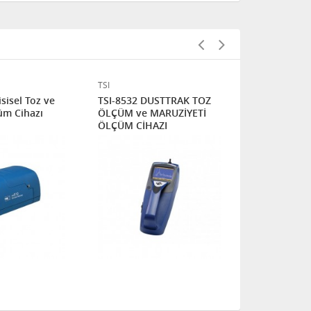
TSI
TSI
sisel Toz ve
TSI-8532 DUSTTRAK TOZ
TSI INCOR
üm Cihazı
ÖLÇÜM ve MARUZİYETİ
DUSTTRAK TOZ ÖLÇÜM ve
ÖLÇÜM CİHAZI
MARUZİYET
CİHAZI -853