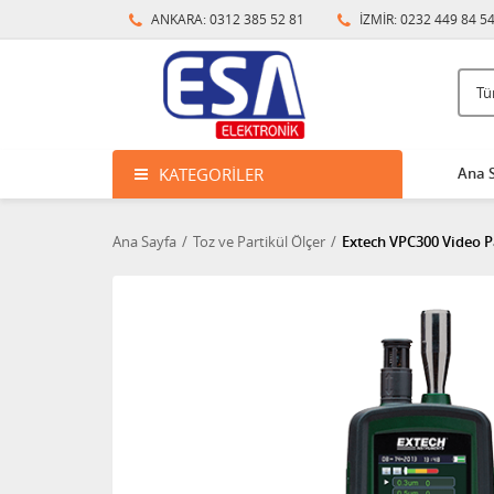
ANKARA: 0312 385 52 81
İZMİR: 0232 449 84 5
KATEGORILER
Ana 
Ana Sayfa
Toz ve Partikül Ölçer
Extech VPC300 Video P