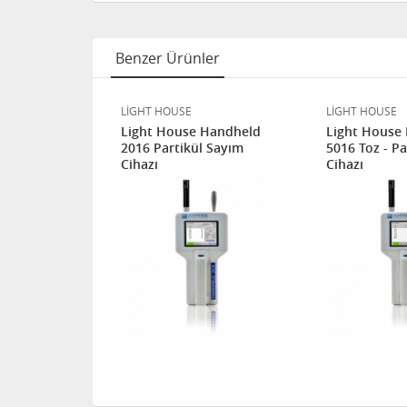
Benzer Ürünler
LİGHT HOUSE
LİGHT HOUSE
6 Toz ve
Light House Handheld
Light House
r
2016 Partikül Sayım
5016 Toz - Pa
Cihazı
Cihazı