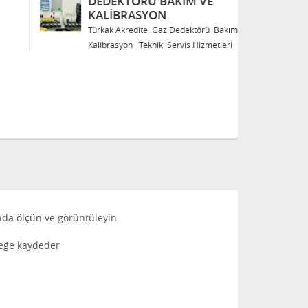
DEDEKTÖRÜ BAKIM VE
D
KALIBRASYON
K
Türkak Akredite Gaz Dedektörü Bakım ve
Tü
Kalibrasyon Teknik Servis Hizmetleri
Ka
anda ölçün ve görüntüleyin
lleğe kaydeder