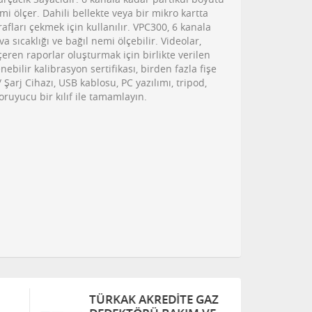
emi ölçer. Dahili bellekte veya bir mikro kartta
afları çekmek için kullanılır. VPC300, 6 kanala
a sıcaklığı ve bağıl nemi ölçebilir. Videolar,
içeren raporlar oluşturmak için birlikte verilen
enebilir kalibrasyon sertifikası, birden fazla fişe
Şarj Cihazı, USB kablosu, PC yazılımı, tripod,
koruyucu bir kılıf ile tamamlayın.
TÜRKAK AKREDITE GAZ
T