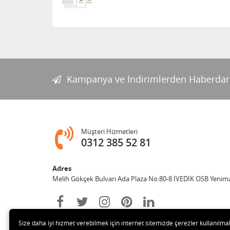
Kampanya ve İndirimlerden Haberdar
Müşteri Hizmetleri
0312 385 52 81
Adres
Melih Gökçek Bulvarı Ada Plaza No:80-8 İVEDİK OSB Yenim
Size daha iyi hizmet verebilmek için internet sitemizde çerezler kullanılma