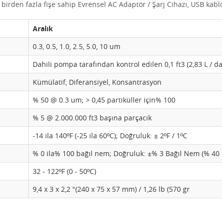
ı, birden fazla fişe sahip Evrensel AC Adaptör / Şarj Cihazı, USB kablos
Aralık
0.3, 0.5, 1.0, 2.5, 5.0, 10 um
Dahili pompa tarafından kontrol edilen 0,1 ft3 (2,83 L / da
Kümülatif, Diferansiyel, Konsantrasyon
% 50 @ 0.3 um;
> 0,45 partiküller için% 100
% 5 @ 2.000.000 ft3 başına parçacık
-14 ila 140ºF (-25 ila 60ºC);
Doğruluk: ± 2ºF / 1ºC
% 0 ila% 100 bağıl nem;
Doğruluk: ±% 3 Bağıl Nem (% 40 
32 - 122ºF (0 - 50ºC)
9,4 x 3 x 2,2 "(240 x 75 x 57 mm) / 1,26 lb (570
gr