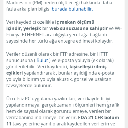
Maddesinin (PM) neden ölçüleceği hakkında daha
fazla arka plan bilgisi
burada bulunabilir.
Veri kaydedici özellikle
iç mekan ölçümü
içindir,
yerleşik
bir
web sunucusuna sahiptir
ve Wi-
Fi veya ETHERNET aracılığıyla yerel ağa bağlantı
sayesinde her türlü ağa entegre edilmesi kolaydır.
Veriler düzenli olarak bir FTP adresine, bir HTTP
sunucusuna (
Bulut
) ve e-posta yoluyla (ek olarak)
gönderilebilir.
Veri kaydedici,
kişiselleştirilmiş
eşikleri
yapılandırarak
, bunlar aşıldığında e-posta
yoluyla bildirim yoluyla akustik, görsel ve uzaktan
tavsiyelerde bulunur.
Ücretsiz PC uygulama yazılımları, veri kaydediciyi
yapılandırmaya, gerçek zamanlı ölçümleri hem grafik
hem de sayısal olarak görüntülemeye, verileri bir
veritabanına indirmeye izin verir.
FDA 21 CFR bölüm
11
tavsiyelerine
yanıt olarak kaydedilen verilerin ve