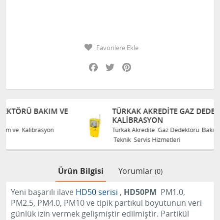
Favorilere Ekle
Facebook
Twitter
Pinterest
E
TÜRKAK AKREDITE GAZ DEDEKTÖRÜ BAKIM VE
KALIBRASYON
Türkak Akredite Gaz Dedektörü Bakım ve Kalibrasyon
Teknik Servis Hizmetleri
Ürün Bilgisi
Yorumlar
(0)
Yeni başarılı ilave
HD50 serisi
,
HD50PM
PM1.0,
PM2.5, PM4.0, PM10 ve tipik partıkul boyutunun veri
günlük izin vermek gelişmiştir edilmiştir.
Partikül