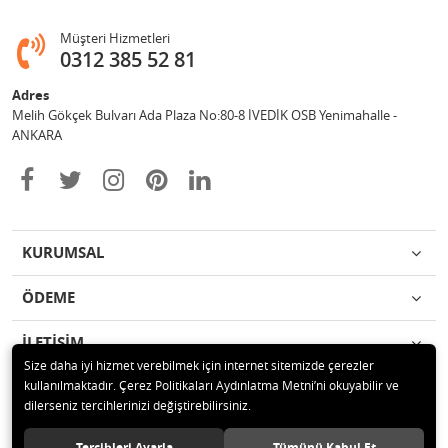
Müşteri Hizmetleri
0312 385 52 81
Adres
Melih Gökçek Bulvarı Ada Plaza No:80-8 İVEDİK OSB Yenimahalle -
ANKARA
KURUMSAL
ÖDEME
İLETİŞİM
Size daha iyi hizmet verebilmek için internet sitemizde çerezler
kullanılmaktadır. Çerez Politikaları Aydınlatma Metni’ni okuyabilir ve
© 2020 ESA ÖLÇÜM VE TEST CİHAZLARI ELEKTRONİK SAN TİC LTD ŞTİ
dilerseniz tercihlerinizi değiştirebilirsiniz.
Tüm hakları saklıdır.
Tercihleri Ayarla
Tümünü Kabul Et