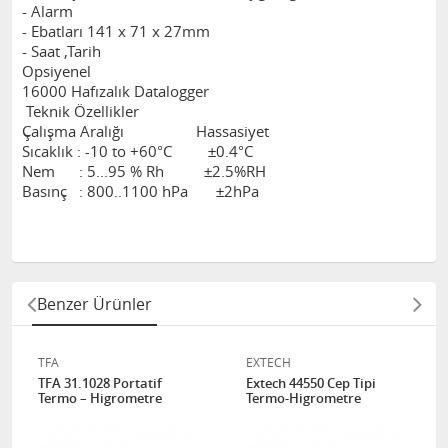
- Alarm
- Ebatları 141 x 71 x 27mm
- Saat ,Tarih
Opsiyenel
16000 Hafızalık Datalogger
Teknik Özellikler
Çalışma Aralığı Hassasiyet
Sıcaklık : -10 to +60°C ±0.4°C
Nem : 5...95 % Rh ±2.5%RH
Basınç : 800..1100 hPa ±2hPa
Benzer Ürünler
TFA
EXTECH
TFA 31.1028 Portatif
Extech 44550 Cep Tipi
Termo – Higrometre
Termo-Higrometre