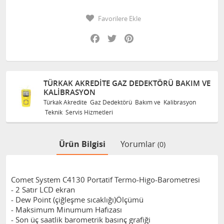
Favorilere Ekle
Facebook
Twitter
Pinterest
TÜRKAK AKREDITE GAZ DEDEKTÖRÜ BAKIM VE
KALIBRASYON
Türkak Akredite Gaz Dedektörü Bakım ve Kalibrasyon
Teknik Servis Hizmetleri
Ürün Bilgisi
Yorumlar
(0)
Comet System C4130 Portatif Termo-Higo-Barometresi
- 2 Satır LCD ekran
- Dew Point (çiğleşme sıcaklığı)Ölçümü
- Maksimum Minumum Hafızası
- Son üç saatlik barometrik basınç grafiği