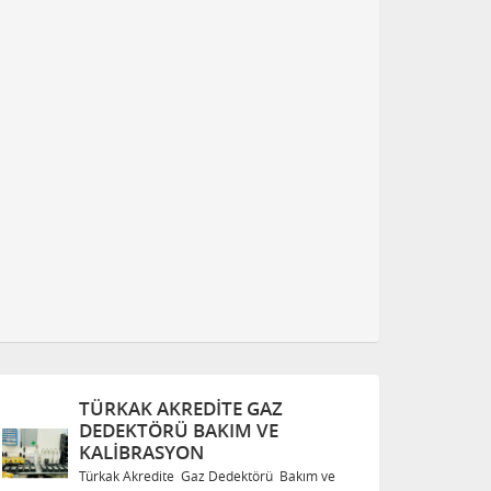
TÜRKAK AKREDITE GAZ
T
DEDEKTÖRÜ BAKIM VE
D
KALIBRASYON
K
Türkak Akredite Gaz Dedektörü Bakım ve
Tü