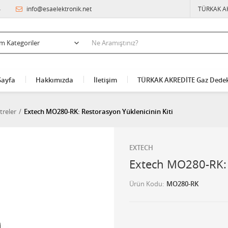
4
info@esaelektronik.net
TÜRKAK A
Sayfa
Hakkımızda
İletişim
TÜRKAK AKREDİTE Gaz Dedek
treler
Extech MO280-RK: Restorasyon Yüklenicinin Kiti
EXTECH
Extech MO280-RK: 
Ürün Kodu
MO280-RK