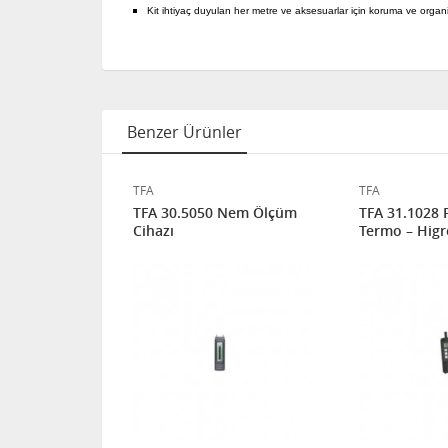
Kit ihtiyaç duyulan her metre ve aksesuarlar için koruma ve organ
Benzer Ürünler
TFA
TFA
ep tipi
TFA 30.5050 Nem Ölçüm
TFA 31.1028 
metre
Cihazı
Termo – Hig