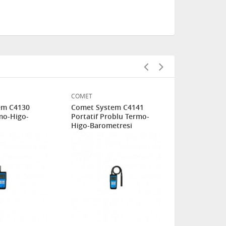
COMET
DELTA OHM
em C4130
Comet System C4141
Delta OHM 
rmo-Higo-
Portatif Problu Termo-
Kayıtlı Porta
Higo-Barometresi
Nem Kayıt C