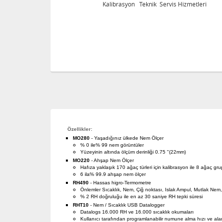
eri
Kalibrasyon Teknik Servis Hizmetleri
Özellikler:
MO280
- Yaşadığınız ülkede Nem Ölçer
% 0 ile% 99 nem görüntüler
Yüzeyinin altında ölçüm derinliği 0.75 "(22mm)
MO220
- Ahşap Nem Ölçer
Hafıza yaklaşık 170 ağaç türleri için kalibrasyon ile 8 ağaç grupl
6 ila% 99.9 ahşap nem ölçer
RH490
- Hassas higro-Termometre
Önlemler Sıcaklık, Nem, Çiğ noktası, Islak Ampul, Mutlak Nem
% 2 RH doğruluğu ile en az 30 saniye RH tepki süresi
RHT10
- Nem / Sıcaklık USB Datalogger
Datalogs 16.000 RH ve 16.000 sıcaklık okumaları
Kullanıcı tarafından programlanabilir numune alma hızı ve alar