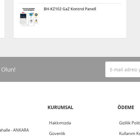
BH-KZ102 GaZ Kontrol Panelİ
 Olun!
KURUMSAL
ÖDEME
Hakkımızda
Gizlilik Poli
ahalle - ANKARA
Güvenlik
Kullanım Ko