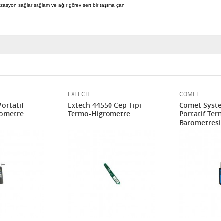
izasyon sağlar sağlam ve ağır görev sert bir taşıma çan
EXTECH
COMET
Portatif
Extech 44550 Cep Tipi
Comet Syst
rometre
Termo-Higrometre
Portatif Te
Barometresi