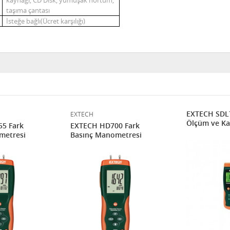
kaynağı, CD Disk, yumuşak hortum,
taşıma çantası
İsteğe bağlı(Ücret karşılığı)
EXTECH SDL
EXTECH
Ölçüm ve Kay
5 Fark
EXTECH HD700 Fark
metresi
Basınç Manometresi