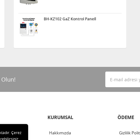
BH-KZ102 GaZ Kontrol Panelİ
 Olun!
KURUMSAL
ÖDEME
ktadır. Çerez
Hakkımızda
Gizlilik Poli
rebilirsiniz.