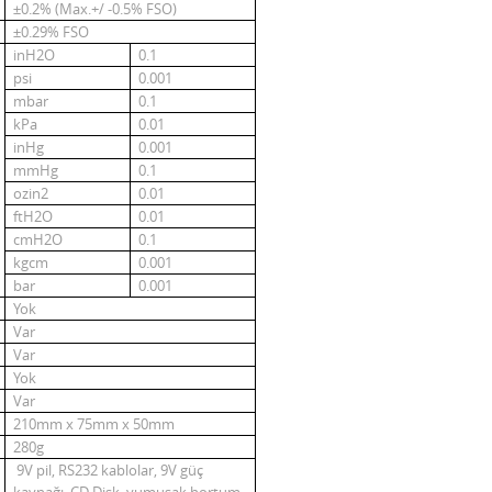
±0.2% (Max.+/ -0.5% FSO)
±0.29% FSO
inH2O
0.1
psi
0.001
mbar
0.1
kPa
0.01
inHg
0.001
mmHg
0.1
ozin2
0.01
ftH2O
0.01
cmH2O
0.1
kgcm
0.001
bar
0.001
Yok
Var
Var
Yok
Var
210mm x 75mm x 50mm
280g
9V pil, RS232 kablolar, 9V güç