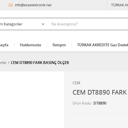
4
info@esaelektronik.net
TÜRKAK A
Sayfa
Hakkımızda
İletişim
TÜRKAK AKREDİTE Gaz Dedek
rler
CEM DT8890 FARK BASINÇ ÖLÇER
CEM
CEM DT8890 FARK
Ürün Kodu
DT8890