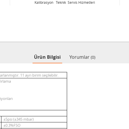
Kalibrasyon Teknik Servis Hizmetleri
Ürün Bilgisi
Yorumlar
(0)
lanmıştır. 11 ayrı birim seçilebilir
.
fırlama
iyonları
±5psi (±345 mbar)
±0.3%FSO