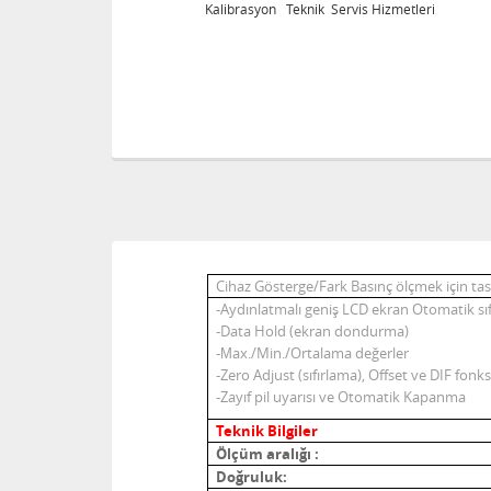
leri
Kalibrasyon Teknik Servis Hizmetleri
Cihaz Gösterge/Fark Basınç ölçmek için tasar
Aydınlatmalı geniş LCD ekran
Otomatik sı
-
Data Hold (ekran dondurma)
-
ax./Min./Ortalama değerler
-M
Zero Adjust (sıfırlama), Offset ve DIF fonks
-
Zayıf pil uyarısı ve Otomatik Kapanma
-
Teknik Bilgiler
Ölçüm aralığı :
Doğruluk: