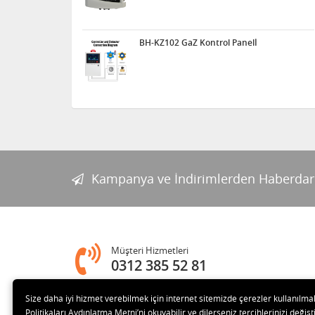
BH-KZ102 GaZ Kontrol Panelİ
Kampanya ve İndirimlerden Haberdar
Müşteri Hizmetleri
0312 385 52 81
Size daha iyi hizmet verebilmek için internet sitemizde çerezler kullanılma
Adres
Politikaları Aydınlatma Metni’ni okuyabilir ve dilerseniz tercihlerinizi değişti