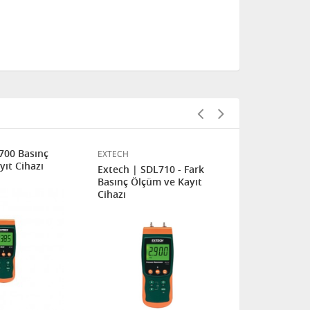
700 Basınç
EXTECH
EXTECH
ıt Cihazı
Extech | SDL710 - Fark
Extech | SD
Basınç Ölçüm ve Kayıt
Basınç Ölçü
Cihazı
Cihazı