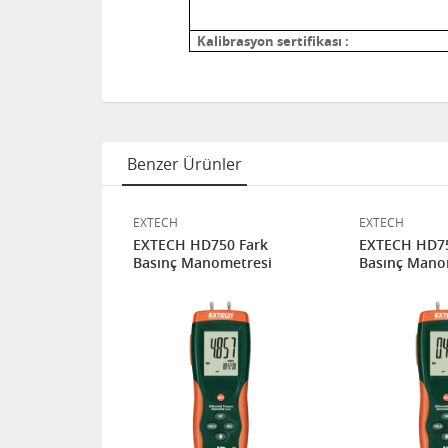
Kalibrasyon sertifikası :
Benzer Ürünler
EXTECH
EXTECH
anometre
EXTECH HD750 Fark
EXTECH HD75
lçer
Basınç Manometresi
Basınç Mano