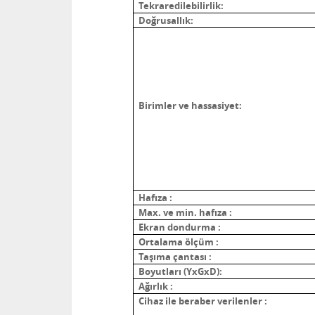
Tekraredilebilirlik:
Doğrusallık
:
Birimler ve hassasiyet:
Hafıza :
Max. ve min. hafıza :
Ekran dondurma :
Ortalama ölçüm :
Taşıma çantası :
Boyutları
(YxGxD):
Ağırlık :
Cihaz ile beraber verilenler :