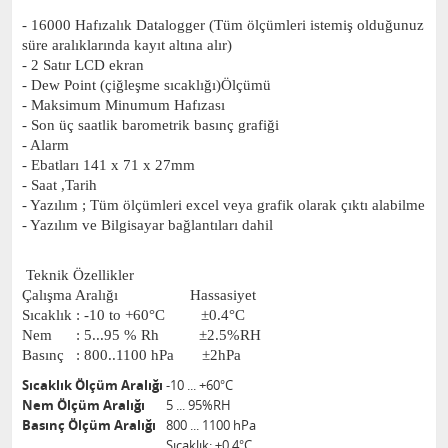
- 16000 Hafızalık Datalogger (Tüm ölçümleri istemiş olduğunuz
süre aralıklarında kayıt altına alır)
- 2 Satır LCD ekran
- Dew Point (çiğleşme sıcaklığı)Ölçümü
- Maksimum Minumum Hafızası
- Son üç saatlik barometrik basınç grafiği
- Alarm
- Ebatları 141 x 71 x 27mm
- Saat ,Tarih
- Yazılım ; Tüm ölçümleri excel veya grafik olarak çıktı alabilme
- Yazılım ve Bilgisayar bağlantıları dahil
Teknik Özellikler
Çalışma Aralığı Hassasiyet
Sıcaklık : -10 to +60°C ±
0.4°C
Nem : 5...95 % Rh ±2.5%RH
Basınç : 800..1100 hPa ±2hPa
Sıcaklık Ölçüm Aralığı
-10 ... +60°C
Nem Ölçüm Aralığı
5 ... 95%RH
Basınç Ölçüm Aralığı
800 ... 1100 hPa
Sıcaklık: ±0,4°C