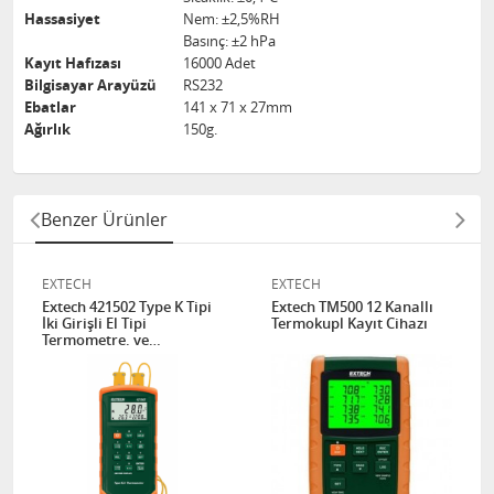
Hassasiyet
Nem: ±2,5%RH
Basınç: ±2 hPa
Kayıt Hafızası
16000 Adet
Bilgisayar Arayüzü
RS232
Ebatlar
141 x 71 x 27mm
Ağırlık
150g.
Benzer Ürünler
EXTECH
EXTECH
Extech 421502 Type K Tipi
Extech TM500 12 Kanallı
İki Girişli El Tipi
Termokupl Kayıt Cihazı
Termometre. ve
DATALOGGER