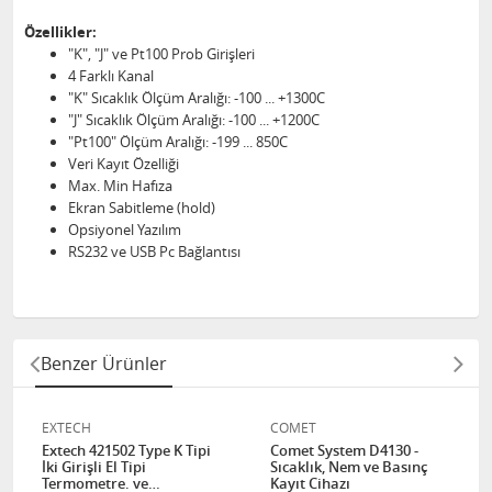
Özellikler:
"K", "J" ve Pt100 Prob Girişleri
4 Farklı Kanal
"K" Sıcaklık Ölçüm Aralığı: -100 ... +1300C
"J" Sıcaklık Ölçüm Aralığı: -100 ... +1200C
"Pt100" Ölçüm Aralığı: -199 ... 850C
Veri Kayıt Özelliği
Max. Min Hafıza
Ekran Sabitleme (hold)
Opsiyonel Yazılım
RS232 ve USB Pc Bağlantısı
Benzer Ürünler
EXTECH
COMET
Extech 421502 Type K Tipi
Comet System D4130 -
İki Girişli El Tipi
Sıcaklık, Nem ve Basınç
Termometre. ve
Kayıt Cihazı