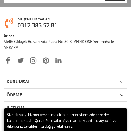
Müşteri Hizmetleri
0312 385 52 81
Adres
Melih Gökçek Bulvarı Ada Plaza No:80-8 İVEDİK OSB Yenimahalle -
ANKARA
KURUMSAL
ÖDEME
İLETİŞİM
Size daha iyi hizmet verebilmek için internet sitemizde çerezler
kullanılmaktadır. Çerez Politikaları Aydınlatma Metni’ni okuyabilir ve
© 2020 ESA ÖLÇÜM VE TEST CİHAZLARI ELEKTRONİK SAN TİC LTD ŞTİ
dilerseniz tercihlerinizi değiştirebilirsiniz.
Tüm hakları saklıdır.