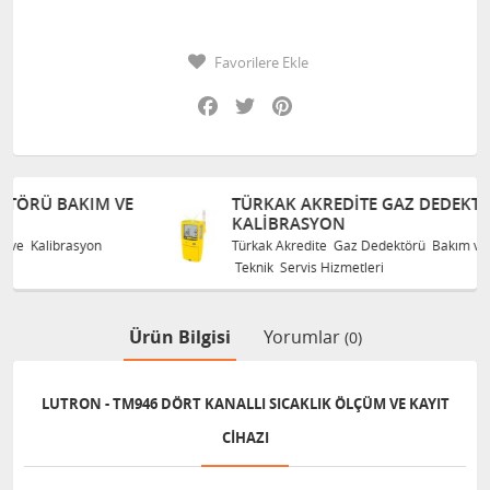
Favorilere Ekle
Facebook
Twitter
Pinterest
E
TÜRKAK AKREDITE GAZ DEDEKTÖRÜ BAKIM VE
KALIBRASYON
Türkak Akredite Gaz Dedektörü Bakım ve Kalibrasyon
Teknik Servis Hizmetleri
Ürün Bilgisi
Yorumlar
(0)
LUTRON - TM946 DÖRT KANALLI SICAKLIK ÖLÇÜM VE KAYIT
CIHAZI