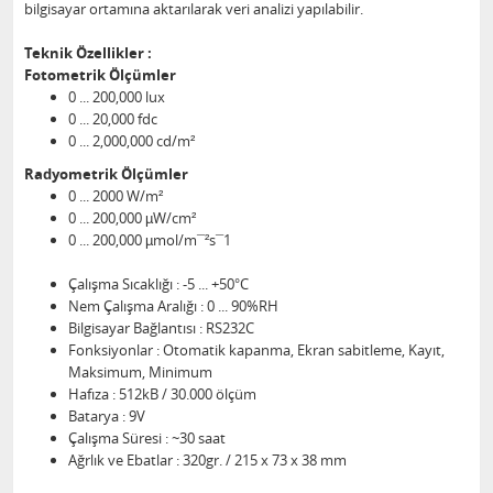
bilgisayar ortamına aktarılarak veri analizi yapılabilir.
Teknik Özellikler :
Fotometrik Ölçümler
0 ... 200,000 lux
0 ... 20,000 fdc
0 ... 2,000,000 cd/m²
Radyometrik Ölçümler
0 ... 2000 W/m²
0 ... 200,000 µW/cm²
0 ... 200,000 µmol/m¯²s¯1
Çalışma Sıcaklığı : -5 ... +50°C
Nem Çalışma Aralığı : 0 ... 90%RH
Bilgisayar Bağlantısı : RS232C
Fonksiyonlar : Otomatik kapanma, Ekran sabitleme, Kayıt,
Maksimum, Minimum
Hafıza : 512kB / 30.000 ölçüm
Batarya : 9V
Çalışma Süresi : ~30 saat
Ağrlık ve Ebatlar : 320gr. / 215 x 73 x 38 mm