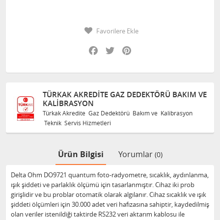
Favorilere Ekle
Facebook
Twitter
Pinterest
TÜRKAK AKREDITE GAZ DEDEKTÖRÜ BAKIM VE
KALIBRASYON
Türkak Akredite Gaz Dedektörü Bakım ve Kalibrasyon
Teknik Servis Hizmetleri
Ürün Bilgisi
Yorumlar
(0)
Delta Ohm DO9721 quantum foto-radyometre, sıcaklık, aydınlanma,
ışık şiddeti ve parlaklık ölçümü için tasarlanmıştır. Cihaz iki prob
girişlidir ve bu problar otomatik olarak algılanır. Cihaz sıcaklık ve ışık
şiddeti ölçümleri için 30.000 adet veri hafızasına sahiptir, kaydedilmiş
olan veriler istenildiği taktirde RS232 veri aktarım kablosu ile