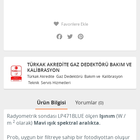
Favorilere Ekle
Facebook
Twitter
Pinterest
TÜRKAK AKREDITE GAZ DEDEKTÖRÜ BAKIM VE
KALIBRASYON
Türkak Akredite Gaz Dedektörü Bakım ve Kalibrasyon
Teknik Servis Hizmetleri
Ürün Bilgisi
Yorumlar
(0)
Radyometrik sondası LP471BLUE ölçen
Işınım
(W /
2
m
olarak)
Mavi ışık spektral aralıkta.
Prob, uygun bir filtreye sahip bir fotodiyottan oluşur