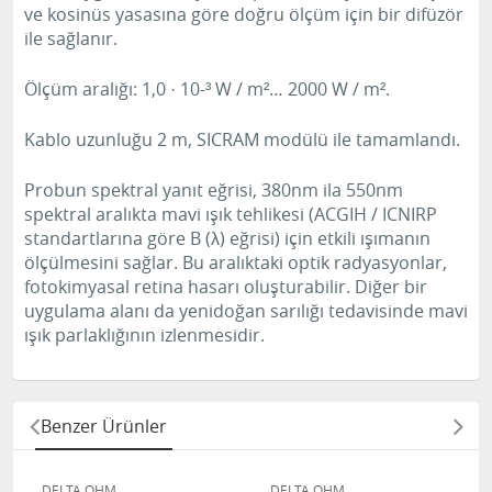
ve kosinüs yasasına göre doğru ölçüm için bir difüzör
ile sağlanır.
Ölçüm aralığı: 1,0 · 10-³ W / m²… 2000 W / m².
Kablo uzunluğu 2 m, SICRAM modülü ile tamamlandı.
Probun spektral yanıt eğrisi, 380nm ila 550nm
spektral aralıkta mavi ışık tehlikesi (ACGIH / ICNIRP
standartlarına göre B (λ) eğrisi) için etkili ışımanın
ölçülmesini sağlar.
Bu aralıktaki optik radyasyonlar,
fotokimyasal retina hasarı oluşturabilir.
Diğer bir
uygulama alanı da yenidoğan sarılığı tedavisinde mavi
ışık parlaklığının izlenmesidir.
Benzer Ürünler
DELTA OHM
DELTA OHM