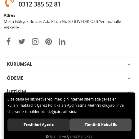
0312 385 52 81
Adres
Melih Gökçek Bulvarı Ada Plaza No:80-8 İVEDİK OSB Yenimahalle -
ANKARA
KURUMSAL
ÖDEME
İLETİŞİM
Size daha iyi hizmet verebilmek için internet sitemizde çerezler
kullanılmaktadır. Çerez Politikaları Aydınlatma Metni’ni okuyabilir ve
© 2020 ESA ÖLÇÜM VE TEST CİHAZLARI ELEKTRONİK SAN TİC LTD ŞTİ
dilerseniz tercihlerinizi değiştirebilirsiniz.
Tüm hakları saklıdır.
Tercihleri Ayarla
Tümünü Kabul Et
Gizlilik ve Çerez Politikası