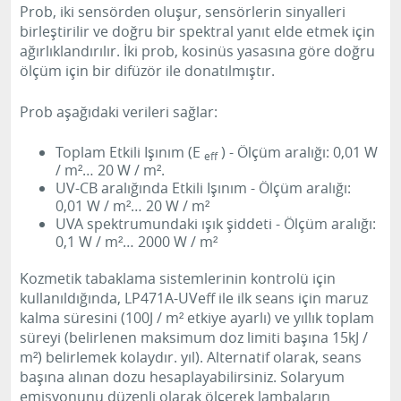
Prob, iki sensörden oluşur, sensörlerin sinyalleri
birleştirilir ve doğru bir spektral yanıt elde etmek için
ağırlıklandırılır.
İki prob, kosinüs yasasına göre doğru
ölçüm için bir difüzör ile donatılmıştır.
Prob aşağıdaki verileri sağlar:
Toplam Etkili Işınım (E
) - Ölçüm aralığı: 0,01 W
eff
/ m²… 20 W / m².
UV-CB aralığında Etkili Işınım - Ölçüm aralığı:
0,01 W / m²… 20 W / m²
UVA spektrumundaki ışık şiddeti - Ölçüm aralığı:
0,1 W / m²… 2000 W / m²
Kozmetik tabaklama sistemlerinin kontrolü için
kullanıldığında, LP471A-UVeff ile ilk seans için maruz
kalma süresini (100J / m² etkiye ayarlı) ve yıllık toplam
süreyi (belirlenen maksimum doz limiti başına 15kJ /
m²) belirlemek kolaydır. yıl).
Alternatif olarak, seans
başına alınan dozu hesaplayabilirsiniz.
Solaryum
emisyonunu düzenli olarak ölçerek lambaların