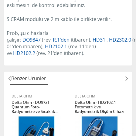
eskimesini de kontrol edebilirsiniz.
SICRAM modülü ve 2 m kablo ile birlikte verilir.
Prob, şu cihazlarla
çalışır:
DO9847
(rev.
R.1'den
itibaren),
HD31
,
HD2302.0
(r
01'den itibaren),
HD2102.1
(rev. 11'den)
ve
HD2102.2
(rev. 21'den itibaren).
Benzer Ürünler
DELTA OHM
DELTA OHM
Delta Ohm - DO9721
Delta Ohm - HD2102.1
Quantum Foto-
Fotometrik ve
Radyometre ve Sıcaklık
Radyometrik Ölçüm Cihazı
Ölçüm ve Kayıt Cihazı