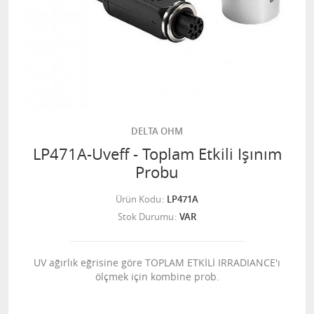
DELTA OHM
LP471A-Uveff - Toplam Etkili Işınım
Probu
Ürün Kodu
LP471A
Stok Durumu
VAR
UV ağırlık eğrisine göre TOPLAM ETKİLİ IRRADIANCE'ı
ölçmek için kombine prob.