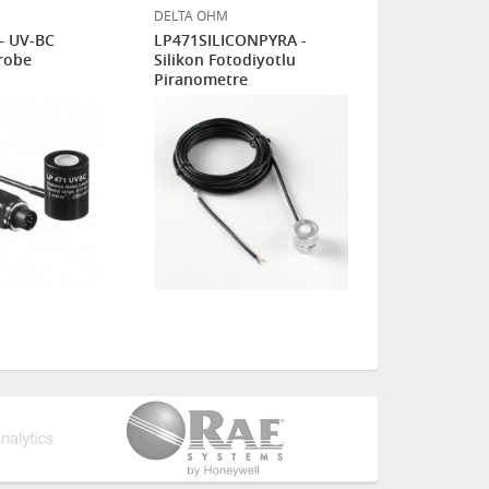
DELTA OHM
DELTA OHM
– UV-BC
LP471SILICONPYRA -
LP471BLUE -
Probe
Silikon Fotodiyotlu
Işınlama R
Piranometre
Prob