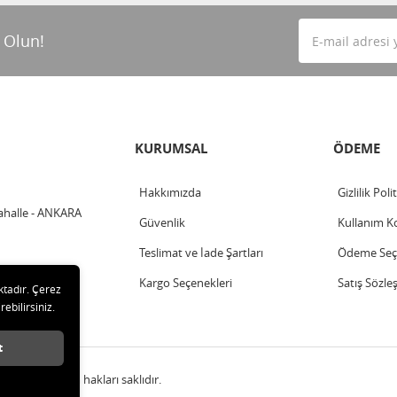
 Olun!
KURUMSAL
ÖDEME
Hakkımızda
Gizlilik Poli
ahalle - ANKARA
Güvenlik
Kullanım Ko
Teslimat ve İade Şartları
Ödeme Seçe
Kargo Seçenekleri
Satış Sözle
ktadır. Çerez
rebilirsiniz.
t
LTD ŞTİ Tüm hakları saklıdır.