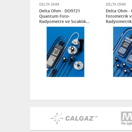
DELTA OHM
DELTA OHM
HD2302.0
Delta Ohm - DO9721
Delta Ohm -
e
Quantum Foto-
Fotometrik v
 Ölçüm
Radyometre ve Sıcaklık
Radyometrik
Ölçüm ve Kayıt Cihazı
Cihazı