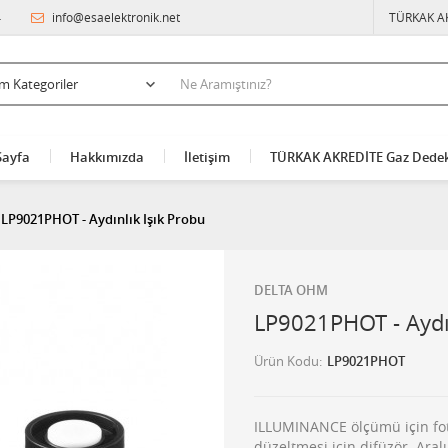
4
info@esaelektronik.net
TÜRKAK A
Sayfa
Hakkımızda
İletişim
TÜRKAK AKREDİTE Gaz Dedek
LP9021PHOT - Aydınlık Işık Probu
DELTA OHM
LP9021PHOT - Aydın
Ürün Kodu
LP9021PHOT
ILLUMINANCE ölçümü için foto
düzeltmesi için difüzör. Aralık