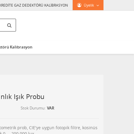
KREDİTE GAZ DEDEKTÖRÜ KALİBRASYON
Üyelik
törü Kalibrasyon
lık Işık Probu
Stok Durumu
VAR
metrik prob, CIE'ye uygun fotopik filtre, kosinüs
 0 ... 200.000 lux.