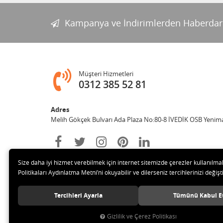
Kampanya ve İndirimlerden Haberdar
Müşteri Hizmetleri
0312 385 52 81
Adres
Melih Gökçek Bulvarı Ada Plaza No:80-8 İVEDİK OSB Yenim
Size daha iyi hizmet verebilmek için internet sitemizde çerezler kullanılma
Politikaları Aydınlatma Metni’ni okuyabilir ve dilerseniz tercihlerinizi değişti
Tercihleri Ayarla
Tümünü Kabul E
© 2020 ESA ÖLÇÜM VE TEST CİHAZLARI ELEKTRONİK SAN TİC 
Gizlilik ve Çerez Politikası