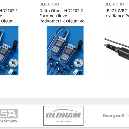
DELTA OHM
DELTA OHM
 HD2102.1
Delta Ohm - HD2102.2
LP471UVBC 
e
Fotometrik ve
Irradiance 
 Ölçüm
Radyometrik Ölçüm ve
Kayıt Cihazı