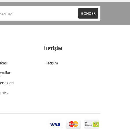
GÖNDER
İLETİŞİM
tikası
İletişim
şulları
nekleri
şmesi