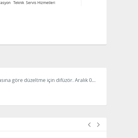
Kalibrasyon Teknik Servis Hizmetleri
Ka
sasına göre düzeltme için difüzör.
Aralık 0…